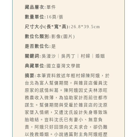
藏品層次:
單件
數量單位:
16頁/張
尺寸大小(長*寬*高):
26.8*39.5cm
數位化類別:
影像(圖片)
是否數位化:
是
關鍵詞:
吳漫沙｜吳丙丁｜村婦｜婚姻
典藏單位:
國立臺灣文學館
摘要:
本筆資料敘述年輕村婦陳阿娥，於
台北為富人幫傭期間，與雜貨店僱員沈
原家的感情糾葛。陳阿娥因丈夫林添旺
務農收入微薄，為協助家計而前往都市
謀生。幫傭期間與受雇於雜貨店的沈原
家墜入情網，又遭沈氏設計失身導致珠
胎暗結。豈料沈氏已有妻小、無意負
責，阿娥只好回頭向丈夫求合，卻仍難
以挽救婚姻。小說通篇對主角阿娥經歷