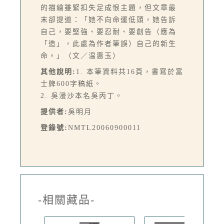
的描繪雖緊扣失足成恨主題，但文章最
末卻提道：「她不向命運低頭，她告訴
自己，要堅強、要忍耐、要創告（應為
「造」，此處為作者筆誤）自己的新生
命。」（文／温惠玉）
其他說明:
1. 本筆資料共16頁，書寫於富
士牌600字稿紙。
2. 吳漫沙本名吳丙丁。
提供者:
吳明月
登錄號:
NMTL20060900011
-相關藏品-