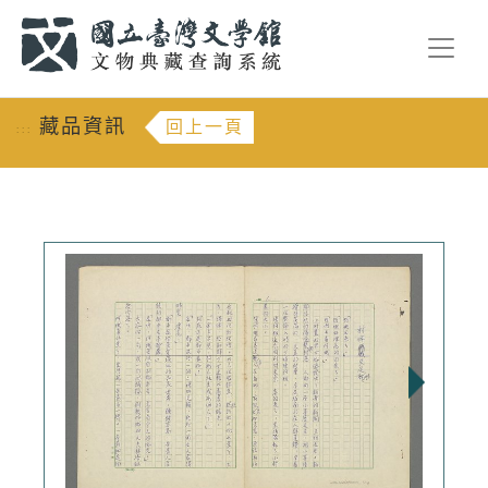
跳到主要內容
:::
藏品資訊
回上一頁
:::