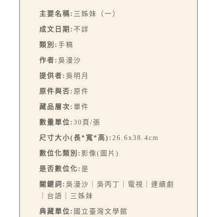
主要名稱:
三姊妹（一）
成文日期:
不詳
類別:
手稿
作者:
吳漫沙
提供者:
吳明月
原件與否:
原件
藏品層次:
單件
數量單位:
30頁/張
尺寸大小(長*寬*高):
26.6x38.4cm
數位化類別:
影像(圖片)
是否數位化:
是
關鍵詞:
吳漫沙｜吳丙丁｜電視｜連續劇
｜台語｜三姊妹
典藏單位:
國立臺灣文學館