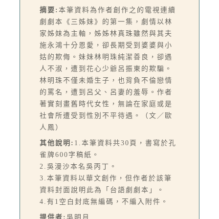
摘要:
本筆資料為作者創作之的電視連續
劇劇本《三姊妹》的第一集，劇情以林
家姊妹為主軸，姊姊林真珠雖然與其夫
施永鴻十分恩愛，卻長期受到婆婆與小
姑的欺侮。妹妹林明珠純潔善良，卻遇
人不淑，遭到花心少爺呂振東的欺騙。
林明珠不僅未婚生子，也背負不倫戀情
的罵名，遭到呂父、呂妻的羞辱。作者
著實刻畫舊時代女性，無論在家庭或是
社會所遭受到性別不平待遇。（文／歐
人鳳）
其他說明:
1.本筆資料共30頁，書寫於孔
雀牌600字稿紙。
2.吳漫沙本名吳丙丁。
3.本筆資料以華文創作，但作者於該筆
資料封面說明此為「台語劇劇本」。
4.有1空白封底無編碼，不編入附件。
提供者:
吳明月