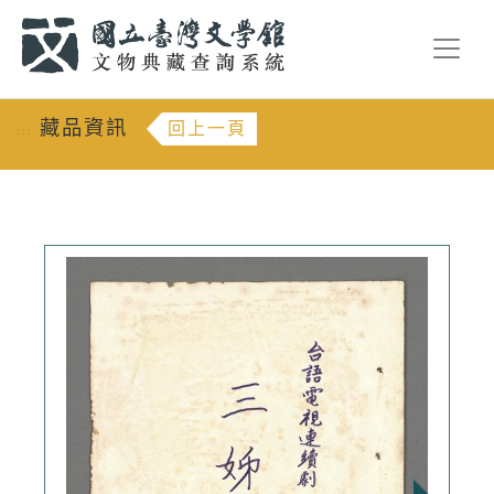
跳到主要內容
:::
藏品資訊
回上一頁
:::