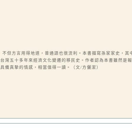
，不但方言用得地道，普通語也很流利。本書描寫孫家家史，其
出台灣五十多年來經濟文化變遷的移民史。作者認為本書雖然是
具備真摯的情感，相當值得一讀。（文/方儷潔）