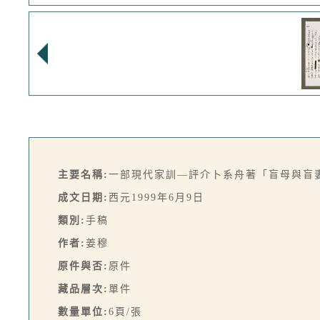
主要名稱:
一部現代家訓—評介卜系舟著「盲母與盲
成文日期:
西元1999年6月9日
類別:
手稿
作者:
姜穆
原件與否:
原件
藏品層次:
單件
數量單位:
6頁/張