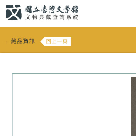
跳到主要內容
:::
藏品資訊
回上一頁
:::