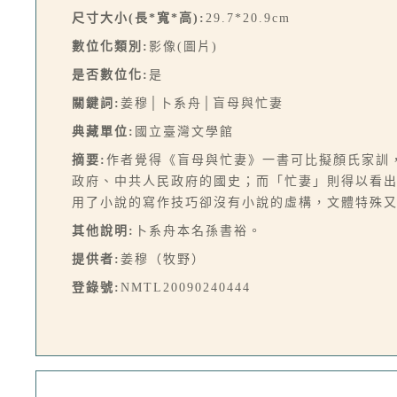
尺寸大小(長*寬*高):
29.7*20.9cm
數位化類別:
影像(圖片)
是否數位化:
是
關鍵詞:
姜穆│卜系舟│盲母與忙妻
典藏單位:
國立臺灣文學館
摘要:
作者覺得《盲母與忙妻》一書可比擬顏氏家訓
政府、中共人民政府的國史；而「忙妻」則得以看
用了小說的寫作技巧卻沒有小說的虛構，文體特殊又
其他說明:
卜系舟本名孫書裕。
提供者:
姜穆（牧野）
登錄號:
NMTL20090240444