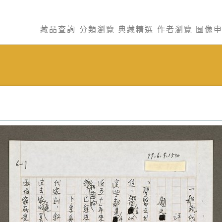
藏品查詢
分類瀏覽
典藏精選
作者瀏覽
圖像