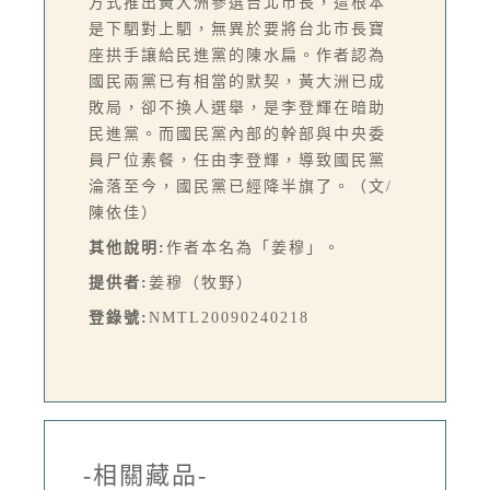
方式推出黃大洲參選台北市長，這根本
是下駟對上駟，無異於要將台北市長寶
座拱手讓給民進黨的陳水扁。作者認為
國民兩黨已有相當的默契，黃大洲已成
敗局，卻不換人選舉，是李登輝在暗助
民進黨。而國民黨內部的幹部與中央委
員尸位素餐，任由李登輝，導致國民黨
淪落至今，國民黨已經降半旗了。（文/
陳依佳）
其他說明:
作者本名為「姜穆」。
提供者:
姜穆（牧野）
登錄號:
NMTL20090240218
-相關藏品-