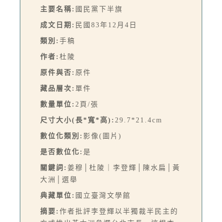
主要名稱:
國民黨下半旗
成文日期:
民國83年12月4日
類別:
手稿
作者:
杜陵
原件與否:
原件
藏品層次:
單件
數量單位:
2頁/張
尺寸大小(長*寬*高):
29.7*21.4cm
數位化類別:
影像(圖片)
是否數位化:
是
關鍵詞:
姜穆│杜陵｜李登輝│陳水扁│黃
大洲│選舉
典藏單位:
國立臺灣文學館
摘要:
作者批評李登輝以半獨裁半民主的