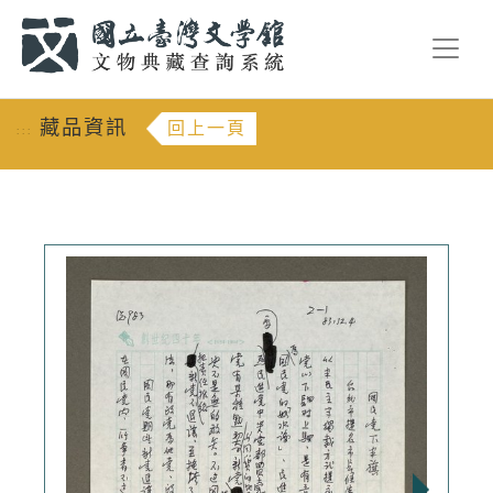
跳到主要內容
:::
藏品資訊
回上一頁
:::