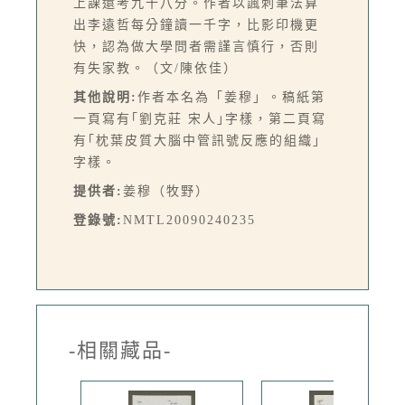
上課還考九十八分。作者以諷刺筆法算
出李遠哲每分鐘讀一千字，比影印機更
快，認為做大學問者需謹言慎行，否則
有失家教。（文/陳依佳）
其他說明:
作者本名為「姜穆」。稿紙第
一頁寫有｢劉克莊 宋人｣字樣，第二頁寫
有｢枕葉皮質大腦中管訊號反應的組織｣
字樣。
提供者:
姜穆（牧野）
登錄號:
NMTL20090240235
-相關藏品-