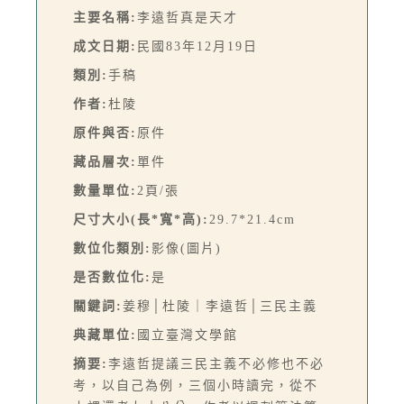
主要名稱:
李遠哲真是天才
成文日期:
民國83年12月19日
類別:
手稿
作者:
杜陵
原件與否:
原件
藏品層次:
單件
數量單位:
2頁/張
尺寸大小(長*寬*高):
29.7*21.4cm
數位化類別:
影像(圖片)
是否數位化:
是
關鍵詞:
姜穆│杜陵｜李遠哲│三民主義
典藏單位:
國立臺灣文學館
摘要:
李遠哲提議三民主義不必修也不必
考，以自己為例，三個小時讀完，從不