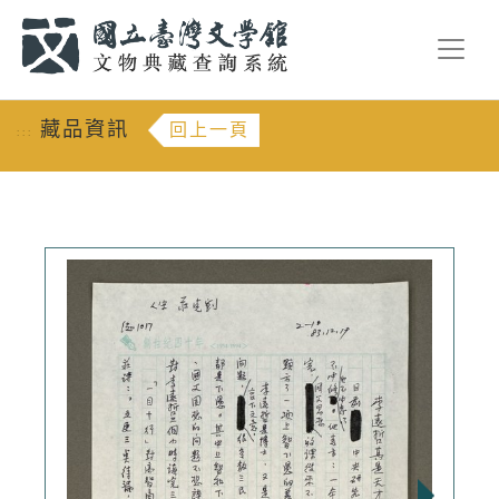
跳到主要內容
:::
藏品資訊
回上一頁
:::