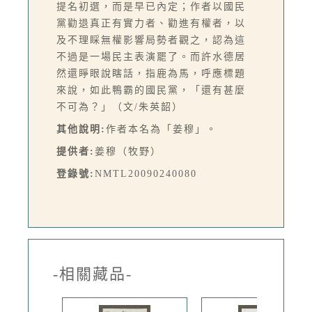
提名初選，而是早已內定；作者以國民
黨勸退真正有實力者、勸進有權者，以
及不理睬無權影響局勢者觀之，認為這
不過是一場民主表演罷了。而許水德居
然還睜眼說瞎話，指鹿為馬，呼應標題
來說，如此鴨霸的國民黨，「還有甚麼
不可為？」（文/朱英韶）
其他說明:
作者本名為「姜穆」。
提供者:
姜穆（牧野）
登錄號:
NMTL20090240080
-相關藏品-