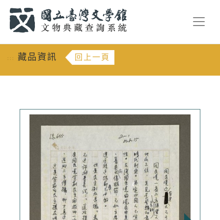
跳到主要內容
:::
藏品資訊
回上一頁
:::