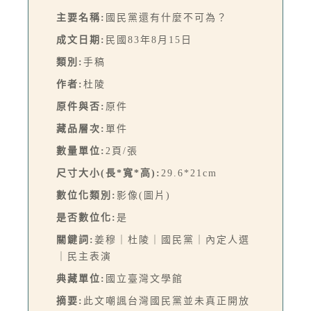
主要名稱:
國民黨還有什麼不可為？
成文日期:
民國83年8月15日
類別:
手稿
作者:
杜陵
原件與否:
原件
藏品層次:
單件
數量單位:
2頁/張
尺寸大小(長*寬*高):
29.6*21cm
數位化類別:
影像(圖片)
是否數位化:
是
關鍵詞:
姜穆｜杜陵｜國民黨｜內定人選
｜民主表演
典藏單位:
國立臺灣文學館
摘要:
此文嘲諷台灣國民黨並未真正開放