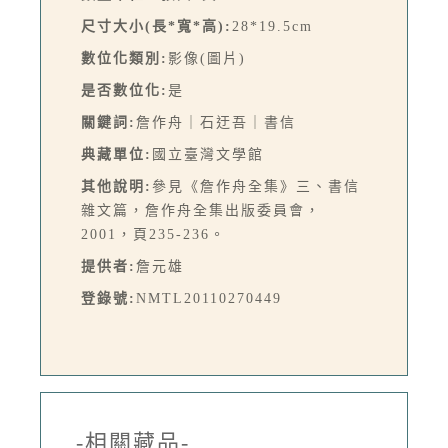
尺寸大小(長*寬*高):
28*19.5cm
數位化類別:
影像(圖片)
是否數位化:
是
關鍵詞:
詹作舟｜石迂吾｜書信
典藏單位:
國立臺灣文學館
其他說明:
參見《詹作舟全集》三、書信
雜文篇，詹作舟全集出版委員會，
2001，頁235-236。
提供者:
詹元雄
登錄號:
NMTL20110270449
-相關藏品-