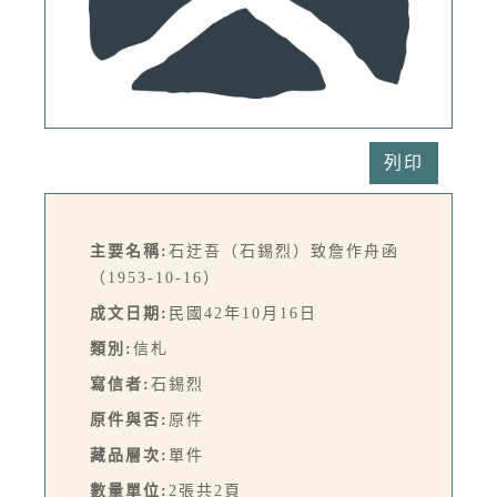
列印
主要名稱:
石迂吾（石錫烈）致詹作舟函
（1953-10-16）
成文日期:
民國42年10月16日
類別:
信札
寫信者:
石錫烈
原件與否:
原件
藏品層次:
單件
數量單位:
2張共2頁