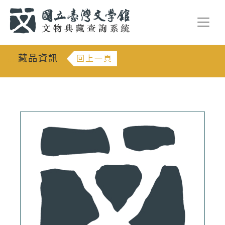
跳到主要內容
:::
藏品資訊
回上一頁
:::