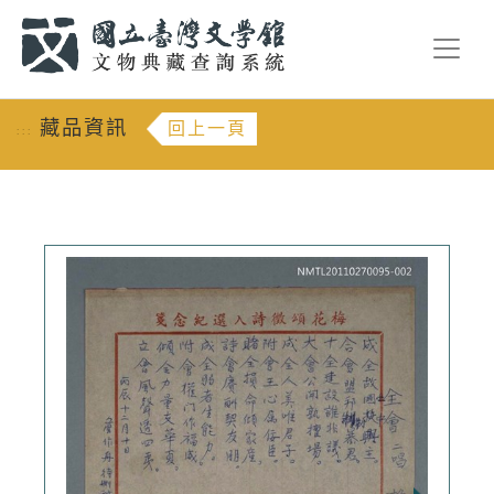
跳到主要內容
:::
藏品資訊
回上一頁
:::