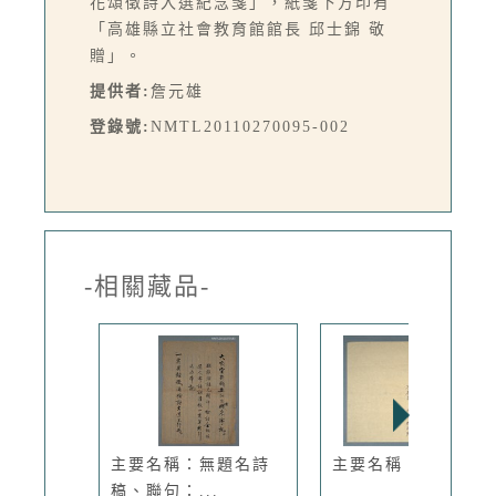
花頌徵詩入選紀念箋」，紙箋下方印有
「高雄縣立社會教育館館長 邱士錦 敬
贈」。
提供者:
詹元雄
登錄號:
NMTL20110270095-002
-相關藏品-
主要名稱：無題名詩
主要名稱：告別哀章
稿、聯句：...