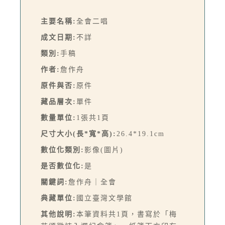
主要名稱:
全會二唱
成文日期:
不詳
類別:
手稿
作者:
詹作舟
原件與否:
原件
藏品層次:
單件
數量單位:
1張共1頁
尺寸大小(長*寬*高):
26.4*19.1cm
數位化類別:
影像(圖片)
是否數位化:
是
關鍵詞:
詹作舟｜全會
典藏單位:
國立臺灣文學館
其他說明:
本筆資料共1頁，書寫於「梅