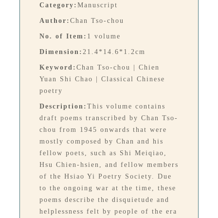
Category:
Manuscript
Author:
Chan Tso-chou
No. of Item:
1 volume
Dimension:
21.4*14.6*1.2cm
Keyword:
Chan Tso-chou | Chien
Yuan Shi Chao | Classical Chinese
poetry
Description:
This volume contains
draft poems transcribed by Chan Tso-
chou from 1945 onwards that were
mostly composed by Chan and his
fellow poets, such as Shi Meiqiao,
Hsu Chien-hsien, and fellow members
of the Hsiao Yi Poetry Society. Due
to the ongoing war at the time, these
poems describe the disquietude and
helplessness felt by people of the era