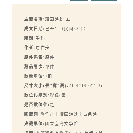
主要名稱:
潛園詩鈔 五
成文日期:
己丑年（民國38年）
類別:
手稿
作者:
詹作舟
原件與否:
原件
藏品層次:
單件
數量單位:
1冊
尺寸大小(長*寬*高):
21.4*14.6*1.2cm
數位化類別:
影像(圖片)
是否數位化:
是
關鍵詞:
詹作舟｜潛園詩鈔｜古典詩
典藏單位:
國立臺灣文學館