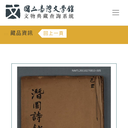
跳到主要內容
:::
藏品資訊
回上一頁
:::