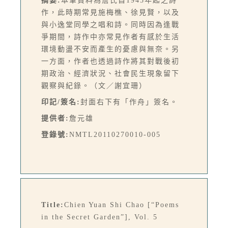
摘要:
本筆資料為詹氏自1945年起之詩
作，此時期常見施梅樵、徐見賢，以及
與小逸堂同學之唱和詩。同時因為逢戰
爭期間，詩作中亦常見作者有感於生活
環境動盪不安而產生的憂慮與無奈。另
一方面，作者也透過詩作將其對戰後初
期政治、經濟狀況、社會民生現象留下
觀察與紀錄。（文／謝宜珊）
印記/簽名:
封面右下有「作舟」簽名。
提供者:
詹元雄
登錄號:
NMTL20110270010-005
Title:
Chien Yuan Shi Chao [“Poems
in the Secret Garden”], Vol. 5