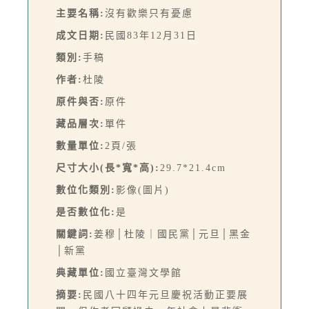
主要名稱:
沒有歡樂只有憂慮
成文日期:
民國83年12月31日
類別:
手稿
作者:
杜陵
原件與否:
原件
藏品層次:
單件
數量單位:
2頁/張
尺寸大小(長*寬*高):
29.7*21.4cm
數位化類別:
影像(圖片)
是否數位化:
是
關鍵詞:
姜穆│杜陵｜國民黨│元旦│黑金
│新黨
典藏單位:
國立臺灣文學館
摘要:
民國八十四年元旦慶祝活動正要展