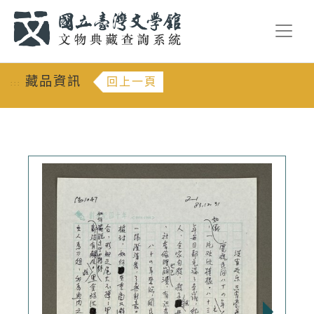
跳到主要內容
:::
藏品資訊
回上一頁
:::