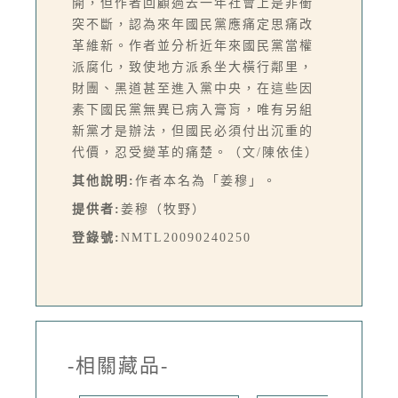
開，但作者回顧過去一年社會上是非衝
突不斷，認為來年國民黨應痛定思痛改
革維新。作者並分析近年來國民黨當權
派腐化，致使地方派系坐大橫行鄰里，
財團、黑道甚至進入黨中央，在這些因
素下國民黨無異已病入膏肓，唯有另組
新黨才是辦法，但國民必須付出沉重的
代價，忍受變革的痛楚。（文/陳依佳）
其他說明:
作者本名為「姜穆」。
提供者:
姜穆（牧野）
登錄號:
NMTL20090240250
-相關藏品-