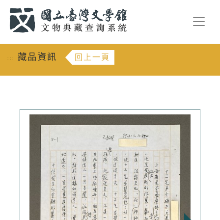
跳到主要內容
:::
藏品資訊
回上一頁
:::