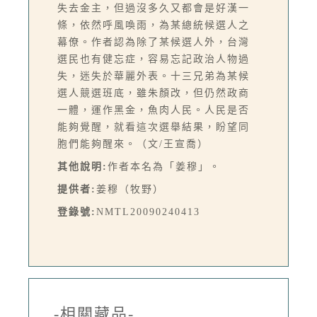
失去金主，但過沒多久又都會是好漢一
條，依然呼風喚雨，為某總統候選人之
幕僚。作者認為除了某候選人外，台灣
選民也有健忘症，容易忘記政治人物過
失，迷失於華麗外表。十三兄弟為某候
選人競選班底，雖朱顏改，但仍然政商
一體，運作黑金，魚肉人民。人民是否
能夠覺醒，就看這次選舉結果，盼望同
胞們能夠醒來。（文/王宣喬）
其他說明:
作者本名為「姜穆」。
提供者:
姜穆（牧野）
登錄號:
NMTL20090240413
-相關藏品-