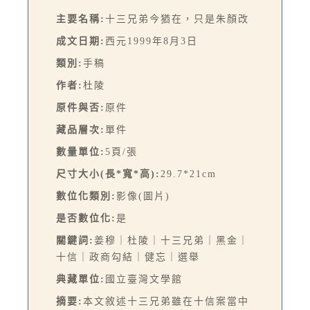
主要名稱:
十三兄弟今猶在，只是朱顏改
成文日期:
西元1999年8月3日
類別:
手稿
作者:
杜陵
原件與否:
原件
藏品層次:
單件
數量單位:
5頁/張
尺寸大小(長*寬*高):
29.7*21cm
數位化類別:
影像(圖片)
是否數位化:
是
關鍵詞:
姜穆｜杜陵｜十三兄弟｜黑金｜
十信｜政商勾結｜健忘｜選舉
典藏單位:
國立臺灣文學館
摘要:
本文敘述十三兄弟雖在十信案當中