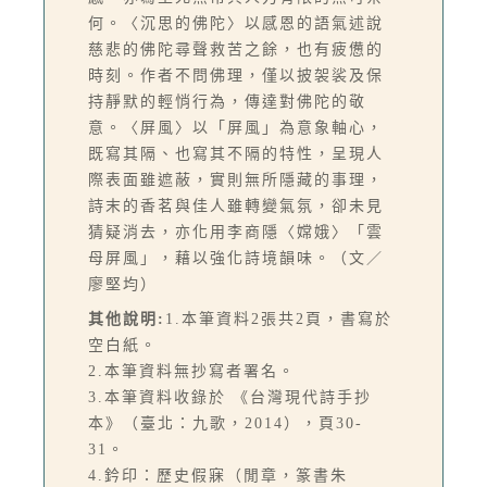
何。〈沉思的佛陀〉以感恩的語氣述說
慈悲的佛陀尋聲救苦之餘，也有疲憊的
時刻。作者不問佛理，僅以披袈裟及保
持靜默的輕悄行為，傳達對佛陀的敬
意。〈屏風〉以「屏風」為意象軸心，
既寫其隔、也寫其不隔的特性，呈現人
際表面雖遮蔽，實則無所隱藏的事理，
詩末的香茗與佳人雖轉變氣氛，卻未見
猜疑消去，亦化用李商隱〈嫦娥〉「雲
母屏風」，藉以強化詩境韻味。（文／
廖堅均）
其他說明:
1.本筆資料2張共2頁，書寫於
空白紙。
2.本筆資料無抄寫者署名。
3.本筆資料收錄於 《台灣現代詩手抄
本》（臺北：九歌，2014），頁30-
31。
4.鈐印：歷史假寐（閒章，篆書朱