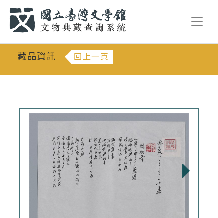
跳到主要內容
:::
藏品資訊
回上一頁
:::