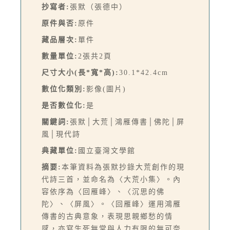
抄寫者:
張默（張德中）
原件與否:
原件
藏品層次:
單件
數量單位:
2張共2頁
尺寸大小(長*寬*高):
30.1*42.4cm
數位化類別:
影像(圖片)
是否數位化:
是
關鍵詞:
張默│大荒│鴻雁傳書│佛陀│屏
風│現代詩
典藏單位:
國立臺灣文學館
摘要:
本筆資料為張默抄錄大荒創作的現
代詩三首，並命名為〈大荒小集〉。內
容依序為〈回雁峰〉、〈沉思的佛
陀〉、〈屏風〉。〈回雁峰〉運用鴻雁
傳書的古典意象，表現思親鄉愁的情
感，亦寫生死無常與人力有限的無可奈