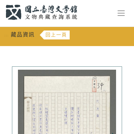
跳到主要內容
:::
藏品資訊
回上一頁
:::