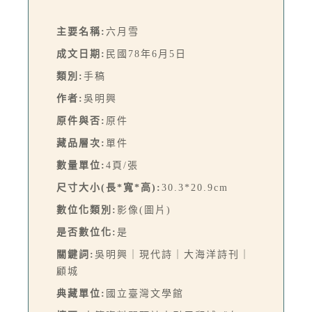
主要名稱:
六月雪
成文日期:
民國78年6月5日
類別:
手稿
作者:
吳明興
原件與否:
原件
藏品層次:
單件
數量單位:
4頁/張
尺寸大小(長*寬*高):
30.3*20.9cm
數位化類別:
影像(圖片)
是否數位化:
是
關鍵詞:
吳明興｜現代詩｜大海洋詩刊｜
顧城
典藏單位:
國立臺灣文學館