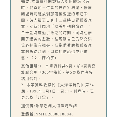
摘要:
本筆資料開頭詩人引用顧城《有
時，我真想－侍者的自白》結尾，擴展
顧城詩句綻放剎那爾後消逝的叛逆瞬
間。詩人描寫自身十二歲時自覺孤獨寂
寞，期待壯闊地「以美相殉的命運」；
二十歲時度過了叛逆的時刻，同時也離
開了絕美的悲壯，結尾稱自己仍然充滿
信心卻沒有把握，反襯隨著脫離孤獨寂
寞的叛逆時刻，口稱的信心也並非依
舊。（文／陳柏宇）
其他說明:
1. 本筆資料共5頁，前4頁書寫
於聯合副刊300字稿紙，第5頁為作者投
稿用信封。
2. 本筆資料收錄於《大海洋詩刊》第34
期，1990年1月1日，頁34。刊登時，已
更名為「月雪」。
提供者:
朱學恕創大海洋詩雜誌
登錄號:
NMTL20080180848