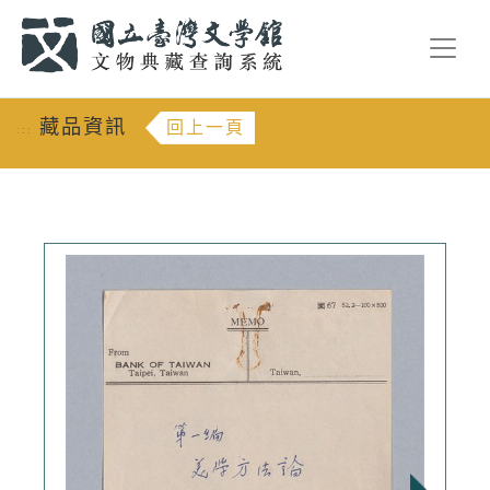
跳到主要內容
:::
藏品資訊
回上一頁
:::