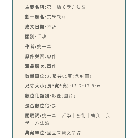
主要名稱:
第一編美學方法論
劃一題名:
美學教材
成文日期:
不詳
類別:
手稿
作者:
姚一葦
原件與否:
原件
藏品層次:
單件
數量單位:
37張共69頁(含封面)
尺寸大小(長*寬*高):
17.6*12.8cm
數位化類別:
影像(圖片)
是否數位化:
是
關鍵詞:
姚一葦｜哲學｜藝術｜審美｜美
學｜方法論
典藏單位:
國立臺灣文學館