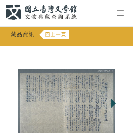
跳到主要內容
:::
藏品資訊
回上一頁
:::