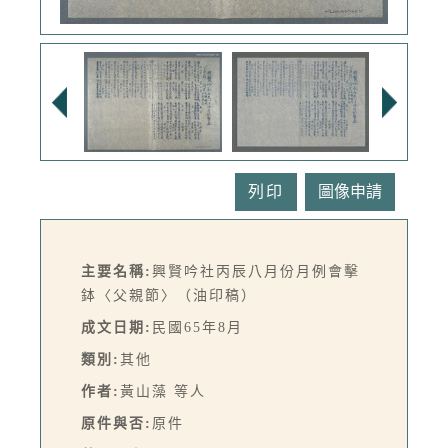
列印
主要名稱:
興賢吟社丙辰八月份月例會擊
鉢〈父親節〉（油印稿）
成文日期:
民國65年8月
類別:
其他
作者:
黃山藻 等人
原件與否:
原件