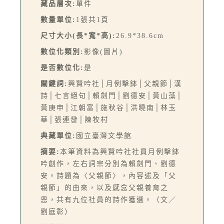
藏品層次:
單件
數量單位:
1張共1頁
尺寸大小(長*寬*高):
26.9*38.6cm
數位化類別:
影像(圖片)
是否數位化:
是
關鍵詞:
興賢吟社│月例擊鉢│父親節│漢
詩│七言絕句│賴劍門│劉德安│黃山藻│
黃庚申│江朝富│施秋谷│洪曉南│林玉
華│張連發│陳牧村
典藏單位:
國立臺灣文學館
摘要:
本筆資料為興賢吟社社員月例擊鉢
吟創作，左右詞宗分別為賴劍門、劉德
安。詩題為〈父親節〉，內容述及「父
親節」的由來，以及感念父親養育之
恩，共有九位社員的詩作獲選。（文／
劉庭彰）