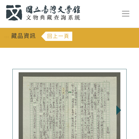
跳到主要內容
:::
藏品資訊
回上一頁
:::