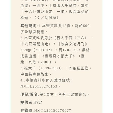
色瀑」一圖中，上有張大千賦詩，當中
「十六巨鰲載山走」一句，即為本章的
標題。（文／蔡佩家）
其他說明:
1.本筆資料共12頁，寫於600
字全球牌稿紙。
2.本筆資料收錄於〈張大千傳（二八）─
十六巨鰲載山走〉，《故宮文物月刊》
239卷（2003.02），頁120-128。集結
成書出版：《畫壇奇才張大千》（臺
北：九歌，2006）。
3.張大千（1899-1983），本名張正權，
中國繪畫藝術家。
4..本筆資料參照入藏登錄號：
NMTL20150270153。
印記/簽名:
第1頁右下角有王家誠簽名。
提供者:
趙雲
登錄號:
NMTL20150270077