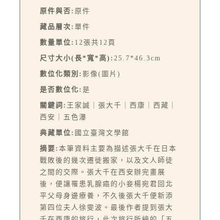
原件與否:
原件
藏品層次:
單件
數量單位:
12張共12頁
尺寸大小(長*寬*高):
25.7*46.3cm
數位化類別:
影像(圖片)
是否數位化:
是
關鍵詞:
王家誠｜張大千｜西康｜西藏｜
西安｜五色瀑
典藏單位:
國立臺灣文學館
摘要:
本筆資料主要為描述張大千在日本
戰敗後的幾次遷徙搬家，以及文人師徒
之間的交際。張大千在西安辦完畫展
後，便讓罹患乳腺癌的小妾楊宛君回北
平父母身邊療養，不久後張大千便新添
第四位夫人徐雯波。最後作者提到張大
千在西康的旅行，此次旅行所繪的「五