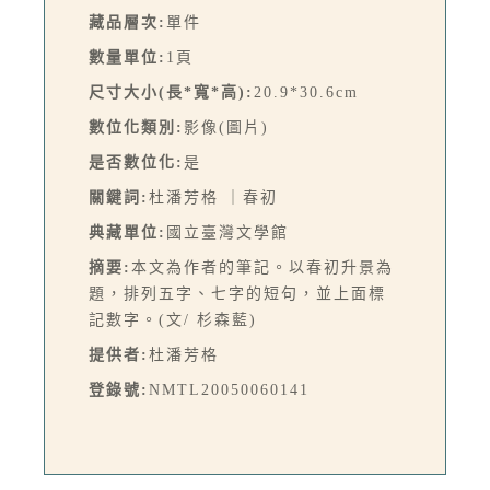
藏品層次:
單件
數量單位:
1頁
尺寸大小(長*寬*高):
20.9*30.6cm
數位化類別:
影像(圖片)
是否數位化:
是
關鍵詞:
杜潘芳格 ｜春初
典藏單位:
國立臺灣文學館
摘要:
本文為作者的筆記。以春初升景為
題，排列五字、七字的短句，並上面標
記數字。(文/ 杉森藍)
提供者:
杜潘芳格
登錄號:
NMTL20050060141