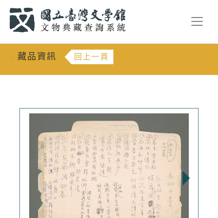
跳到主要內容
:::
藏品資訊
回上一頁
:::