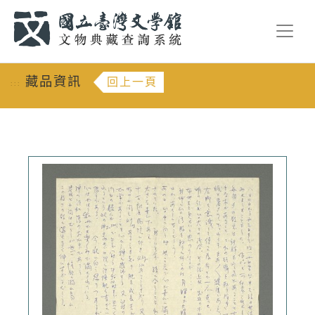
跳到主要內容
:::
藏品資訊
回上一頁
:::