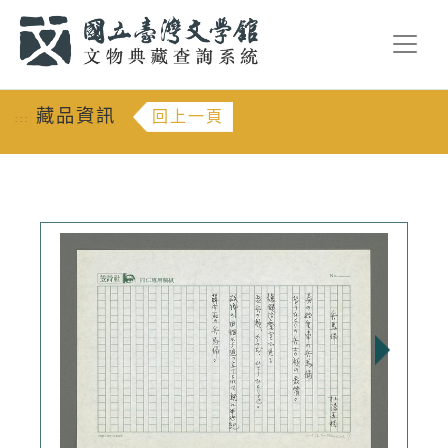
跳到主要內容
:::
藏品資訊
回上一頁
:::