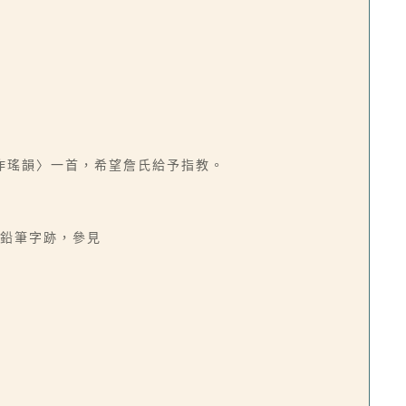
作瑤韻〉一首，希望詹氏給予指教。
舟鉛筆字跡，參見