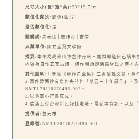
尺寸大小(長*寬*高):
23*15.7cm
數位化類別:
影像(圖片)
是否數位化:
是
關鍵詞:
高泰山│詹作舟│書信
典藏單位:
國立臺灣文學館
摘要:
本筆為高泰山致詹作舟函。開頭即道自己讀畢
內容為自作五言古詩，詩作開頭即稱揚詹氏之詩才
其他說明:
1.參見《詹作舟全集》三書信雜文篇，詹作舟
2.同件背面抄有詹作舟詩作「懸壺三十年感作」，
NMTL20110270496-002。
3.以毛筆小行書寫成。
4.信箋上有台灣新民報社地址、電話等資訊，以及
提供者:
詹元雄
登錄號:
NMTL20110270496-001