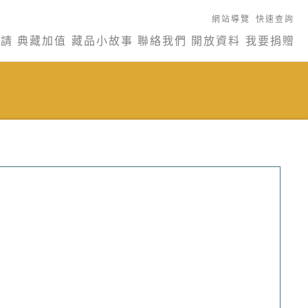
網站導覽
快速查詢
申請
典藏加值
藏品小故事
聯絡我們
開放資料
我要捐贈