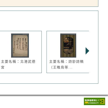
主要名稱：北港武德
主要名稱：詩鈔詩稿
主要
宮
（王睢鳥等...
社、聲