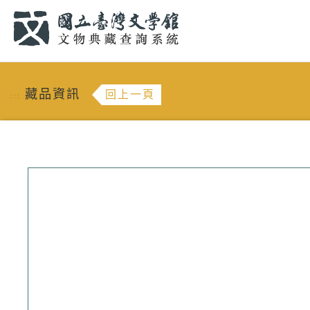
跳到主要內容
:::
藏品資訊
回上一頁
:::