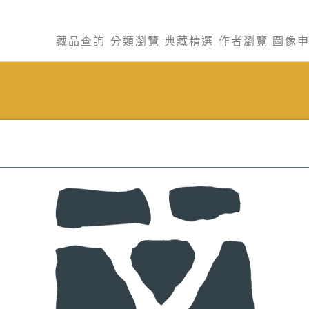
藏品查詢
分類瀏覽
典藏精選
作者瀏覽
圖像