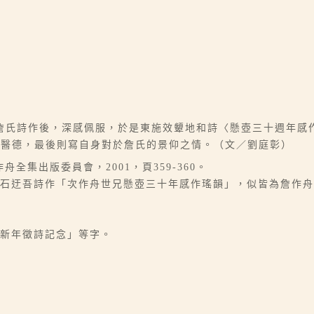
詹氏詩作後，深感佩服，於是東施效顰地和詩〈懸壺三十週年感
與醫德，最後則寫自身對於詹氏的景仰之情。（文／劉庭彰）
全集出版委員會，2001，頁359-360。
及石迂吾詩作「次作舟世兄懸壺三十年感作瑤韻」，似皆為詹作
「新年徵詩記念」等字。