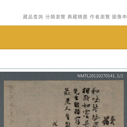
藏品查詢
分類瀏覽
典藏精選
作者瀏覽
圖像