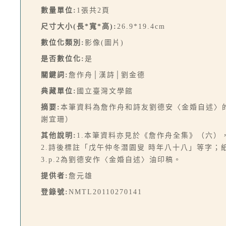
數量單位:
1張共2頁
尺寸大小(長*寬*高):
26.9*19.4cm
數位化類別:
影像(圖片)
是否數位化:
是
關鍵詞:
詹作舟│漢詩│劉金德
典藏單位:
國立臺灣文學館
摘要:
本筆資料為詹作舟和詩友劉德安〈金婚自述〉
謝宜珊）
其他說明:
1.本筆資料亦見於《詹作舟全集》（六）
2.詩後標註「戊午仲冬潛園叟 時年八十八」等字
3.p.2為劉德安作〈金婚自述〉油印稿。
提供者:
詹元雄
登錄號:
NMTL20110270141