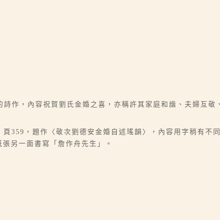
的詩作，內容祝賀劉氏金婚之喜，亦稱許其家庭和諧、夫婦互敬
，頁359，題作〈敬次劉德安金婚自述瑤韻〉，內容用字稍有不
；紙張另一面書寫「詹作舟先生」。