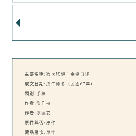
主要名稱:
敬次瑤韻；金婚自述
成文日期:
戊午仲冬（民國67年）
類別:
手稿
作者:
詹作舟
作者:
劉德安
原件與否:
原件
藏品層次:
單件