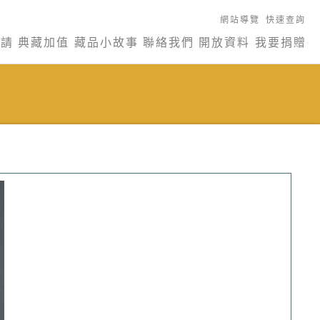
網站導覽
快速查詢
申請
典藏加值
藏品小故事
聯絡我們
開放資料
我要捐贈