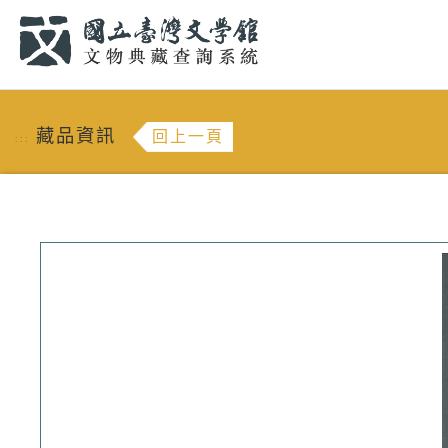
跳到主要內容
:::
藏品資訊
回上一頁
:::