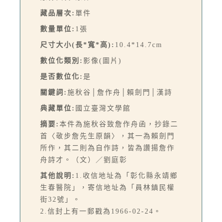
藏品層次:
單件
數量單位:
1張
尺寸大小(長*寬*高):
10.4*14.7cm
數位化類別:
影像(圖片)
是否數位化:
是
關鍵詞:
施秋谷│詹作舟│賴劍門│漢詩
典藏單位:
國立臺灣文學館
摘要:
本件為施秋谷致詹作舟函，抄錄二
首〈敬步詹先生原韻〉，其一為賴劍門
所作，其二則為自作詩，皆為讚揚詹作
舟詩才。（文）／劉庭彰
其他說明:
1.收信地址為「彰化縣永靖鄉
生春醫院」，寄信地址為「員林鎮民權
街32號」。
2.信封上有一郵戳為1966-02-24。