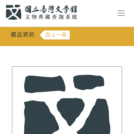
跳到主要內容
:::
藏品資訊
回上一頁
:::