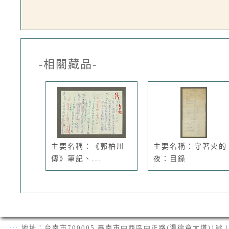
-相關藏品-
主要名稱：《郭柏川
主要名稱：守著火的
傳》筆記、...
夜：目錄
:::
地址：台南市700005 臺南市中西區中正路(湯德章大道)1號 | 電話：(