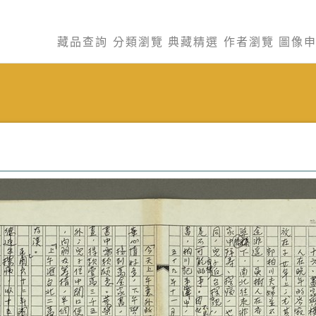
藏品查詢
分類瀏覽
典藏精選
作者瀏覽
圖像