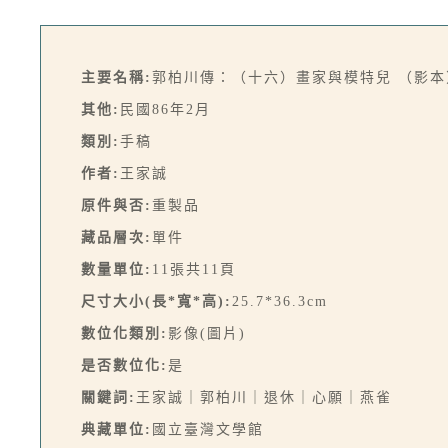
主要名稱:
郭柏川傳：（十六）畫家與模特兒 （影本
其他:
民國86年2月
類別:
手稿
作者:
王家誠
原件與否:
重製品
藏品層次:
單件
數量單位:
11張共11頁
尺寸大小(長*寬*高):
25.7*36.3cm
數位化類別:
影像(圖片)
是否數位化:
是
關鍵詞:
王家誠｜郭柏川｜退休｜心願｜燕雀
典藏單位:
國立臺灣文學館