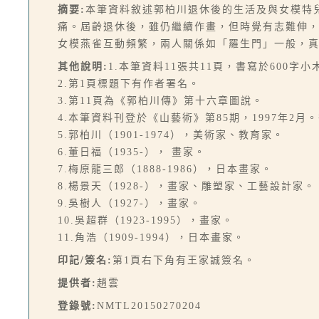
摘要:
本筆資料敘述郭柏川退休後的生活及與女模特
痛。屆齡退休後，雖仍繼續作畫，但時覺有志難伸
女模燕雀互動頻繁，兩人關係如「羅生門」一般，
其他說明:
1.本筆資料11張共11頁，書寫於600字
2.第1頁標題下有作者署名。
3.第11頁為《郭柏川傳》第十六章圖說。
4.本筆資料刊登於《山藝術》第85期，1997年2月
5.郭柏川（1901-1974），美術家、教育家。
6.董日福（1935-）， 畫家。
7.梅原龍三郎（1888-1986），日本畫家。
8.楊景天（1928-），畫家、雕塑家、工藝設計家。
9.吳樹人（1927-），畫家。
10.吳超群（1923-1995），畫家。
11.角浩（1909-1994），日本畫家。
印記/簽名:
第1頁右下角有王家誠簽名。
提供者:
趙雲
登錄號:
NMTL20150270204