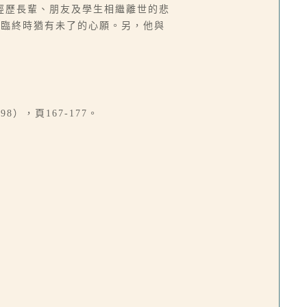
經歷長輩、朋友及學生相繼離世的悲
，臨終時猶有未了的心願。另，他與
），頁167-177。