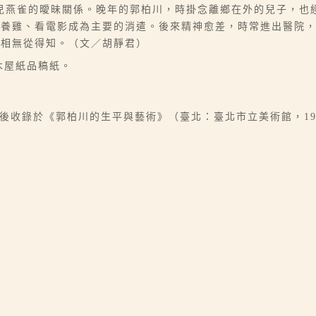
兒燕雀的曖昧關係。晚年的郭柏川，時掛念離鄉在外的兒子，也
，養雞、看電影成為主要的消遣。後來精神愈差，時常進出醫院
真相無從得知。（文／胡靜君）
小木屋紙品稿紙。
。後收錄於《郭柏川的生平與藝術》（臺北：臺北市立美術館，1998