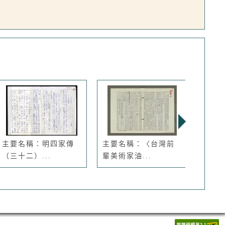
主要名稱：明四家傳
主要名稱：〈台灣前
主要
（三十二）...
輩美術家油...
傳》筆