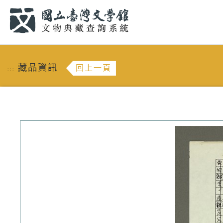
跳到主要內容
:::
藏品資訊
回上一頁
:::