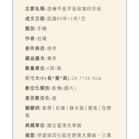
主要名稱:
恐嚇不是平息政潮的手段
成文日期:
民國89年11月7日
類別:
手稿
作者:
杜陵
原件與否:
原件
藏品層次:
單件
數量單位:
6頁/張
尺寸大小(長*寬*高):
29.7*20.9cm
數位化類別:
影像(圖片)
是否數位化:
是
關鍵詞:
姜穆│杜陵│陳水扁│罷免│在野
黨
典藏單位:
國立臺灣文學館
摘要:
停建核四引起在野黨大團結，三黨