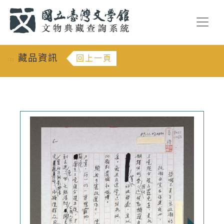
跳到主要內容
:::
藏品資訊
回上一頁
:::