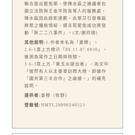
聯合提出罷免案，使陳水扁之擁護者包
圍立法院與王金平院長等人的服務處，
陳水扁因此錄影道歉。此舉又引發擁扁
群眾之種族情結，揚言若罷免成功將發
動「新二二八事件」。(文/謝欣珈)
其他說明:
1.作者本名為「姜穆」。
2.6-1頁上方標示「89.11.07.0830」，
推測為寫作之日期與時間。
3.6-3頁上方「黃玉炎提出者」，為文中
「居然有人以主委曾訪問大陸，即據作
『國共第三次合作』之論據。」的補充
說明。
提供者:
姜穆（牧野）
登錄號:
NMTL20090240523