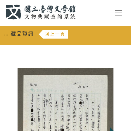
跳到主要內容
:::
藏品資訊
回上一頁
:::