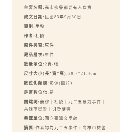
主要名稱:
高市檢警都要有人負責
成文日期:
民國83年9月30日
類別:
手稿
作者:
杜陵
原件與否:
原件
藏品層次:
單件
數量單位:
2頁/張
尺寸大小(長*寬*高):
29.7*21.4cm
數位化類別:
影像(圖片)
是否數位化:
是
關鍵詞:
姜穆｜杜陵｜九二五暴力事件｜
高雄市檢警｜引咎辭職
典藏單位:
國立臺灣文學館
摘要:
作者認為九二五事件，高雄市檢警