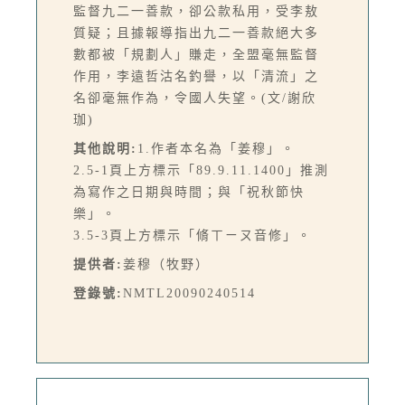
監督九二一善款，卻公款私用，受李敖
質疑；且據報導指出九二一善款絕大多
數都被「規劃人」賺走，全盟毫無監督
作用，李遠哲沽名釣譽，以「清流」之
名卻毫無作為，令國人失望。(文/謝欣
珈)
其他說明:
1.作者本名為「姜穆」。
2.5-1頁上方標示「89.9.11.1400」推測
為寫作之日期與時間；與「祝秋節快
樂」。
3.5-3頁上方標示「脩ㄒㄧㄡ音修」。
提供者:
姜穆（牧野）
登錄號:
NMTL20090240514