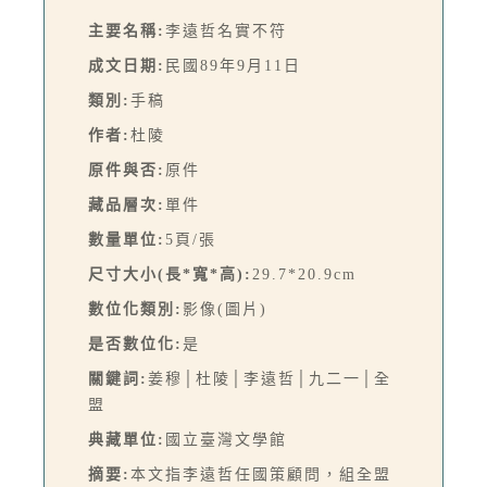
主要名稱:
李遠哲名實不符
成文日期:
民國89年9月11日
類別:
手稿
作者:
杜陵
原件與否:
原件
藏品層次:
單件
數量單位:
5頁/張
尺寸大小(長*寬*高):
29.7*20.9cm
數位化類別:
影像(圖片)
是否數位化:
是
關鍵詞:
姜穆│杜陵│李遠哲│九二一│全
盟
典藏單位:
國立臺灣文學館
摘要:
本文指李遠哲任國策顧問，組全盟