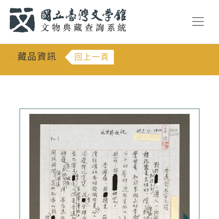
跳到主要內容
:::
藏品資訊
回上一頁
:::