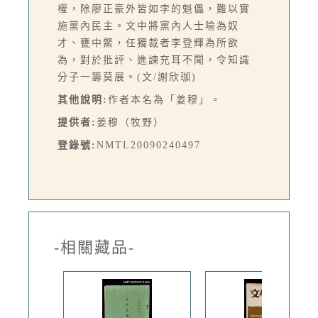
權，除廖正豪外皆如李的魁儡，難以實
施黨內民主。文中將黨內人士喻為奴
才、甕中鱉，任獨裁者李登輝為所欲
為，對於批評、進諫充耳不聞，令知識
分子一籌莫展。(文/謝欣珈)
其他說明:
作者本名為「姜穆」。
提供者:
姜穆（牧野）
登錄號:
NMTL20090240497
-相關藏品-