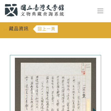
跳到主要內容
:::
藏品資訊
回上一頁
:::