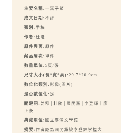
主要名稱:
一窩子鱉
成文日期:
不詳
類別:
手稿
作者:
杜陵
原件與否:
原件
藏品層次:
單件
數量單位:
5頁/張
尺寸大小(長*寬*高):
29.7*20.9cm
數位化類別:
影像(圖片)
是否數位化:
是
關鍵詞:
姜穆│杜陵│國民黨│李登輝｜廖
正豪
典藏單位:
國立臺灣文學館
摘要:
作者認為國民黨被李登輝掌握大