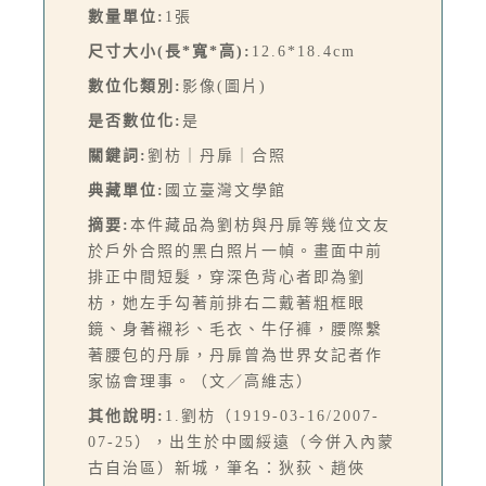
數量單位:
1張
尺寸大小(長*寬*高):
12.6*18.4cm
數位化類別:
影像(圖片)
是否數位化:
是
關鍵詞:
劉枋｜丹扉｜合照
典藏單位:
國立臺灣文學館
摘要:
本件藏品為劉枋與丹扉等幾位文友
於戶外合照的黑白照片一幀。畫面中前
排正中間短髮，穿深色背心者即為劉
枋，她左手勾著前排右二戴著粗框眼
鏡、身著襯衫、毛衣、牛仔褲，腰際繫
著腰包的丹扉，丹扉曾為世界女記者作
家協會理事。（文／高維志）
其他說明:
1.劉枋（1919-03-16/2007-
07-25），出生於中國綏遠（今併入內蒙
古自治區）新城，筆名：狄荻、趙俠