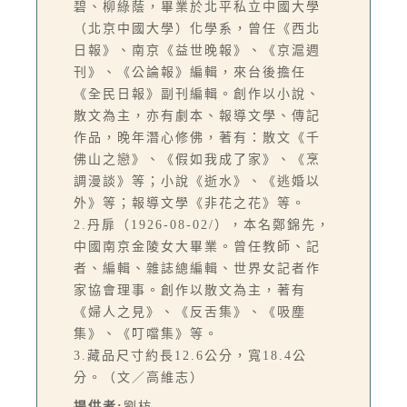
碧、柳綠蔭，畢業於北平私立中國大學
（北京中國大學）化學系，曾任《西北
日報》、南京《益世晚報》、《京滬週
刊》、《公論報》編輯，來台後擔任
《全民日報》副刊編輯。創作以小說、
散文為主，亦有劇本、報導文學、傳記
作品，晚年潛心修佛，著有：散文《千
佛山之戀》、《假如我成了家》、《烹
調漫談》等；小說《逝水》、《逃婚以
外》等；報導文學《非花之花》等。
2.丹扉（1926-08-02/），本名鄭錦先，
中國南京金陵女大畢業。曾任教師、記
者、編輯、雜誌總編輯、世界女記者作
家協會理事。創作以散文為主，著有
《婦人之見》、《反舌集》、《吸塵
集》、《叮噹集》等。
3.藏品尺寸約長12.6公分，寬18.4公
分。（文／高維志）
提供者:
劉枋