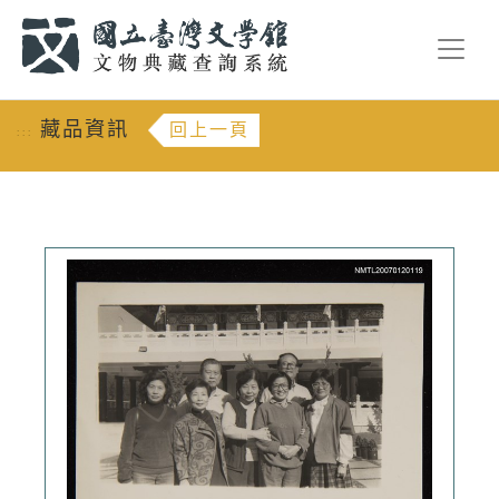
跳到主要內容
:::
藏品資訊
回上一頁
:::