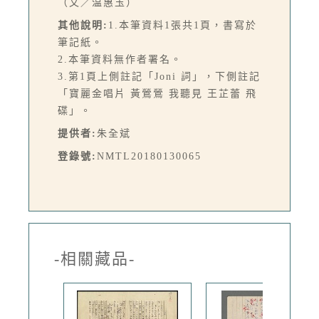
（文／温惠玉）
其他說明:
1.本筆資料1張共1頁，書寫於
筆記紙。
2.本筆資料無作者署名。
3.第1頁上側註記「Joni 詞」，下側註記
「寶麗金唱片 黃鶯鶯 我聽見 王芷蕾 飛
碟」。
提供者:
朱全斌
登錄號:
NMTL20180130065
-相關藏品-