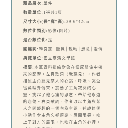
藏品層次:
單件
數量單位:
1張共1頁
尺寸大小(長*寬*高):
29.6*42cm
數位化類別:
影像(圖片)
是否數位化:
是
關鍵詞:
韓良露│聽覺│親吻│想念│愛情
典藏單位:
國立臺灣文學館
摘要:
本筆資料描繪對象在情感關係中帶
來的影響。左頁歌詞〈我聽見〉，作者
描述主角聽見某人的心跳、呼吸、哭泣
從萬哩外傳來，震動了主角寂寞的心
靈、挑起了他心痛的思念、帶給他永遠
的悲傷。右頁歌詞，作者改以主角與某
人之間輕輕的一個吻為主題，述說這個
小動作令主角忘卻煩憂、眉開眼笑，吻
上了對方的眉眼，也吻在主角的心裡。