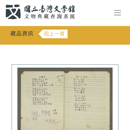
跳到主要內容
:::
藏品資訊
回上一頁
:::