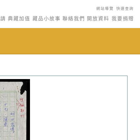
網站導覽
快速查詢
申請
典藏加值
藏品小故事
聯絡我們
開放資料
我要捐贈