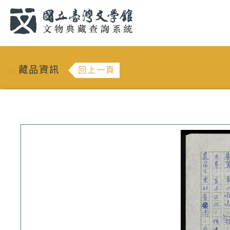
跳到主要內容
:::
藏品資訊
回上一頁
:::