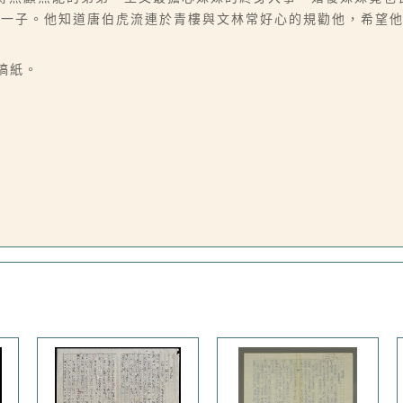
下一子。他知道唐伯虎流連於青樓與文林常好心的規勸他，希望
字稿紙。