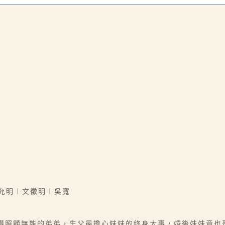
允明︱文徵明︱吳寬
還得照顧無能的弟弟，生父最擔心妹妹的終身大事，婚後妹妹竟也