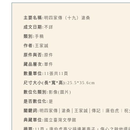
主要名稱:
明四家傳（十九）滄桑
成文日期:
不詳
類別:
手稿
作者:
王家誠
原件與否:
原件
藏品層次:
單件
數量單位:
11張共11頁
尺寸大小(長*寬*高):
25.5*35.6cm
數位化類別:
影像(圖片)
是否數位化:
是
關鍵詞:
明四家傳│滄桑│王家誠│傳記︱唐伯虎︱祝
典藏單位:
國立臺灣文學館
摘要:
11頁。唐伯虎喪父接連著喪子，傷心之餘他