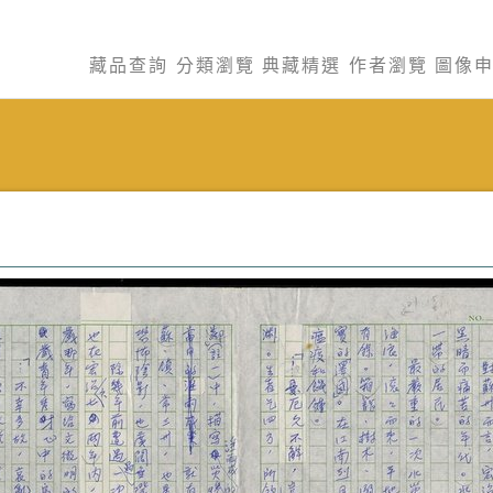
藏品查詢
分類瀏覽
典藏精選
作者瀏覽
圖像