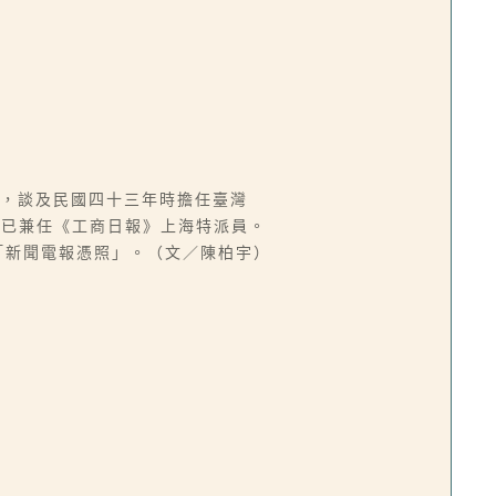
發，談及民國四十三年時擔任臺灣
便已兼任《工商日報》上海特派員。
「新聞電報憑照」。（文／陳柏宇）