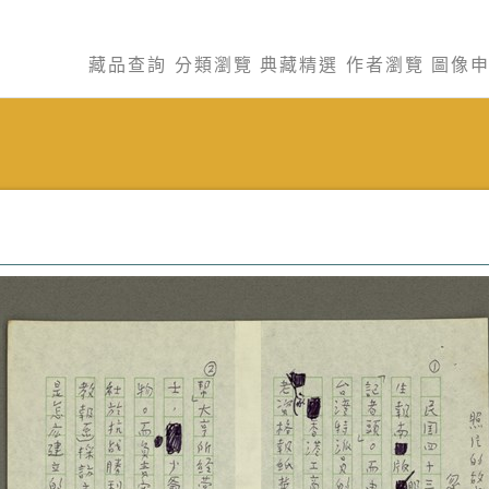
藏品查詢
分類瀏覽
典藏精選
作者瀏覽
圖像