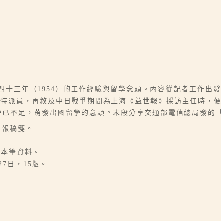
、四十三年（1954）的工作經驗與留學念頭。內容從記者工作出
灣特派員，再敘及中日戰爭期間為上海《益世報》採訪主任時，
所學已不足，萌發出國留學的念頭。末段分享交通部電信總局發的
日報稿箋。
於本筆資料。
27日，15版。