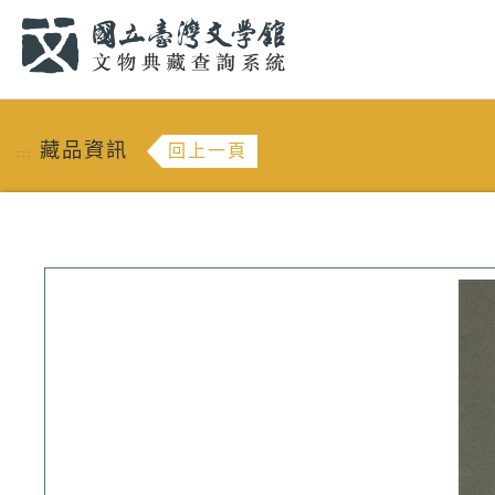
跳到主要內容
:::
藏品資訊
回上一頁
:::