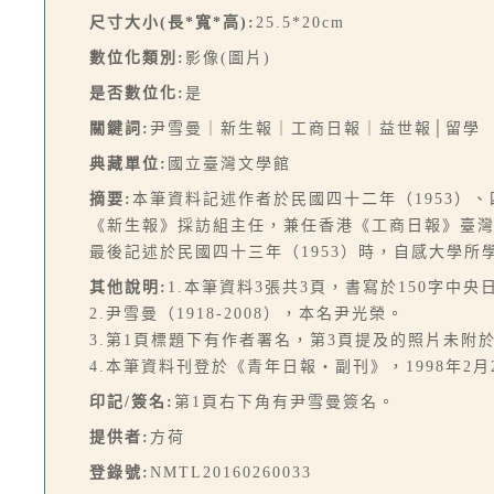
尺寸大小(長*寬*高):
25.5*20cm
數位化類別:
影像(圖片)
是否數位化:
是
關鍵詞:
尹雪曼｜新生報｜工商日報｜益世報│留學
典藏單位:
國立臺灣文學館
摘要:
本筆資料記述作者於民國四十二年（1953）
《新生報》採訪組主任，兼任香港《工商日報》臺
最後記述於民國四十三年（1953）時，自感大學
其他說明:
1.本筆資料3張共3頁，書寫於150字中央
2.尹雪曼（1918-2008），本名尹光榮。
3.第1頁標題下有作者署名，第3頁提及的照片未附
4.本筆資料刊登於《青年日報‧副刊》，1998年2月
印記/簽名:
第1頁右下角有尹雪曼簽名。
提供者:
方荷
登錄號:
NMTL20160260033