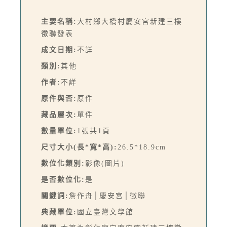
主要名稱:
大村鄉大橋村慶安宮新建三樓
徵聯發表
成文日期:
不詳
類別:
其他
作者:
不詳
原件與否:
原件
藏品層次:
單件
數量單位:
1張共1頁
尺寸大小(長*寬*高):
26.5*18.9cm
數位化類別:
影像(圖片)
是否數位化:
是
關鍵詞:
詹作舟│慶安宮│徵聯
典藏單位:
國立臺灣文學館