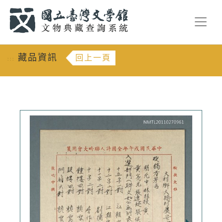
跳到主要內容
:::
藏品資訊
回上一頁
:::