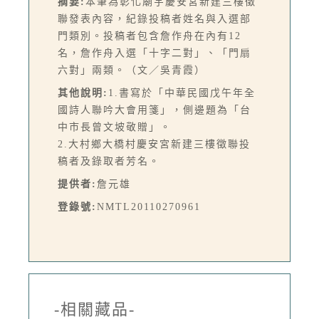
摘要:
本筆為彰化廟宇慶安宮新建三樓徵
聯發表內容，紀錄投稿者姓名與入選部
門類別。投稿者包含詹作舟在內有12
名，詹作舟入選「十字二對」、「門扇
六對」兩類。（文／吳青霞）
其他說明:
1.書寫於「中華民國戊午年全
國詩人聯吟大會用箋」，側邊題為「台
中市長曾文坡敬贈」。
2.大村鄉大橋村慶安宮新建三樓徵聯投
稿者及錄取者芳名。
提供者:
詹元雄
登錄號:
NMTL20110270961
-相關藏品-