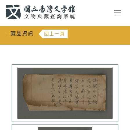
跳到主要內容
:::
藏品資訊
回上一頁
:::