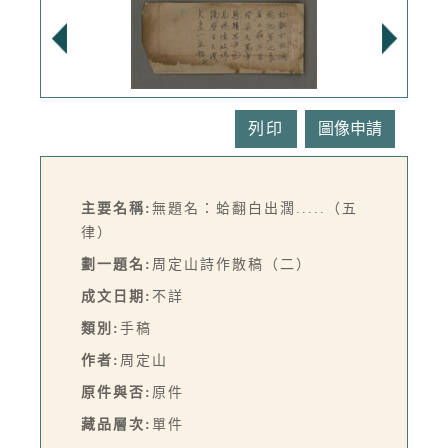
列印
主要名稱:
無題名：蛤翻白出濶.....（五
律）
劃一題名:
周定山詩作散稿（二）
成文日期:
不詳
類別:
手稿
作者:
周定山
原件與否:
原件
藏品層次:
單件