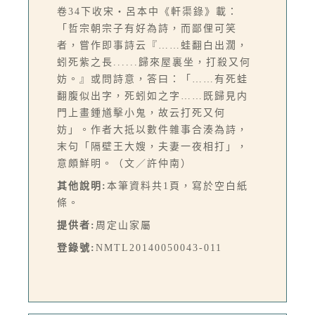
卷34下收宋‧呂本中《軒渠錄》載：
「哲宗朝宗子有好為詩，而鄙俚可笑
者，嘗作即事詩云『……蛙翻白出濶，
蚓死紫之長......歸來屋裏坐，打殺又何
妨。』或問詩意，答曰：「……有死蛙
翻腹似出字，死蚓如之字……既歸見内
門上畫鍾馗擊小鬼，故云打死又何
妨」。作者大抵以數件雜事合湊為詩，
末句「隔壁王大嫂，夫妻一夜相打」，
意頗鮮明。（文／許仲南）
其他說明:
本筆資料共1頁，寫於空白紙
條。
提供者:
周定山家屬
登錄號:
NMTL20140050043-011