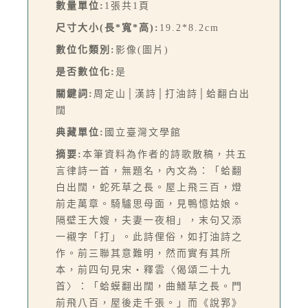
數量單位:
1張共1頁
尺寸大小(長*寬*高):
19.2*8.2cm
數位化類別:
影像(圖片)
是否數位化:
是
關鍵詞:
周定山│漢詩│打油詩│蛤翻白出
闊
典藏單位:
國立臺灣文學館
摘要:
本筆資料為作者的詩歌散稿，共五
言律詩一首，無題名，內文為：「蛤翻
白出闊，蛇死草之長。屋上飛三百，燈
前走萬章。騎驢思母面，見鴨憶姑娘。
隔壁王大嫂，夫妻一夜相」，末句又添
一襯字「打」。此詩俚俗，如打油詩之
作。前三聯其意難明，然而實有其所
本，前四句見宋‧釋雲〈偈頌二十九
首〉：「蛤蟆翻出闊，曲鱔草之長。門
前飛八百，屋後走千張。」而《說郛》