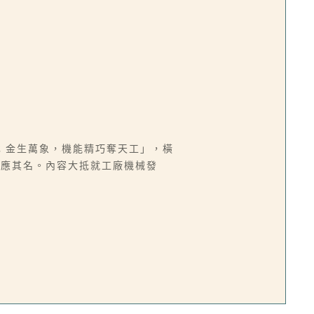
；金生萬象，機能精巧奪天工」，橫
呼應其名。內容大抵就工廠機械發