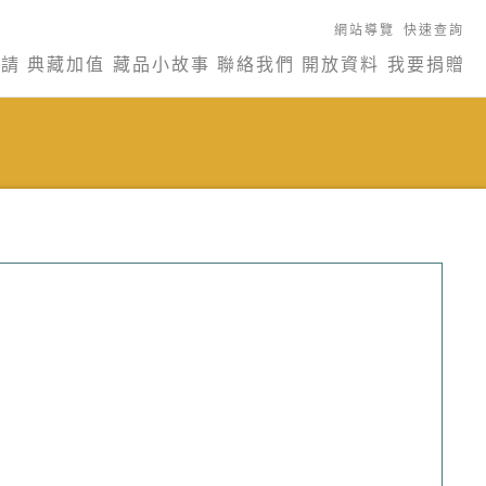
網站導覽
快速查詢
申請
典藏加值
藏品小故事
聯絡我們
開放資料
我要捐贈