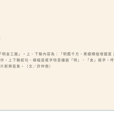
金
「明金工廠」。上、下聯內容為：「明鑑千方，業績輝煌增國富
而作，上下聯起句、橫幅首尾字特意鑲嵌「明」、「金」兩字，
一片新興氣象。（文／許仲南）
。