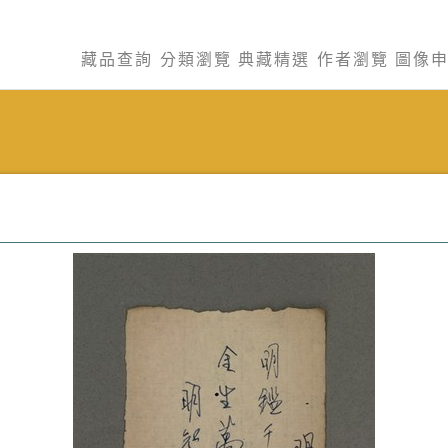
藏品查詢
分類瀏覽
典藏精選
作者瀏覽
圖像