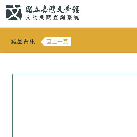
跳到主要內容
:::
藏品資訊
回上一頁
:::