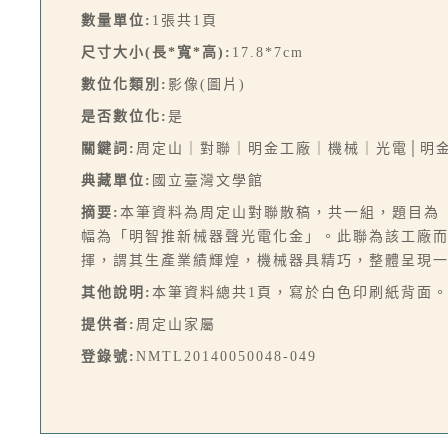
數量單位:
1張共1頁
尺寸大小(長*寬*高):
17.8*7cm
數位化類別:
影像(圖片)
是否數位化:
是
關鍵詞:
周定山｜對聯｜明金工廠｜機械｜光電│明
典藏單位:
國立臺灣文學館
摘要:
本筆資料為周定山對聯散稿，共一組，題目為
幅為「明智推新械器聲光電化金」。此聯為該工廠
揮，謂其生產業績輝煌，機械器具精巧，整體呈現
其他說明:
本筆資料總共1頁，寫於白色印刷紙背面
提供者:
周定山家屬
登錄號:
NMTL20140050048-049