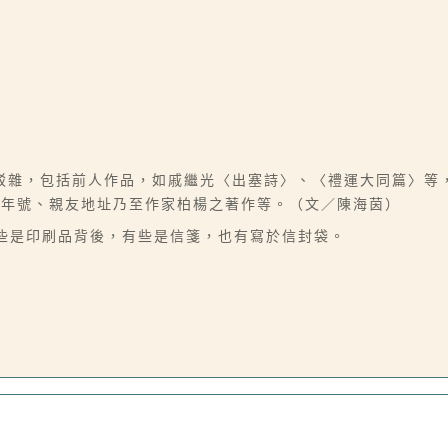
駁雜，包括前人作品，如戚繼光〈出塞詩〉、〈禮運大同篇〉等
子年號、親友地址乃至作家柏楊之著作等。（文／陳海茵）
有些是印刷品背後，有些是信箋，也有寫於信封袋。