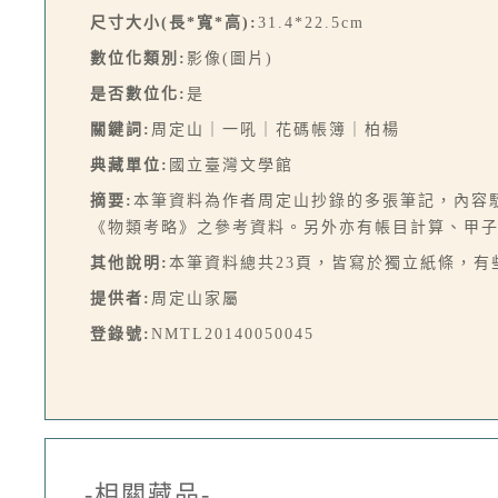
尺寸大小(長*寬*高):
31.4*22.5cm
數位化類別:
影像(圖片)
是否數位化:
是
關鍵詞:
周定山｜一吼｜花碼帳簿｜柏楊
典藏單位:
國立臺灣文學館
摘要:
本筆資料為作者周定山抄錄的多張筆記，內容
《物類考略》之參考資料。另外亦有帳目計算、甲
其他說明:
本筆資料總共23頁，皆寫於獨立紙條，
提供者:
周定山家屬
登錄號:
NMTL20140050045
-相關藏品-