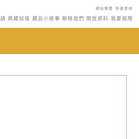
網站導覽
快速查詢
申請
典藏加值
藏品小故事
聯絡我們
開放資料
我要捐贈