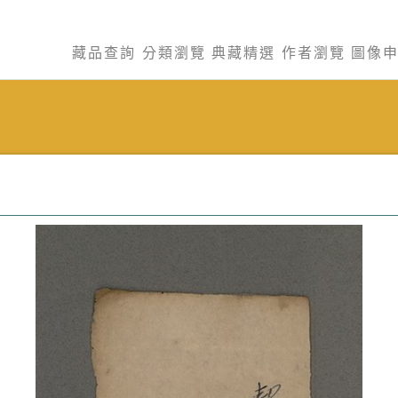
藏品查詢
分類瀏覽
典藏精選
作者瀏覽
圖像