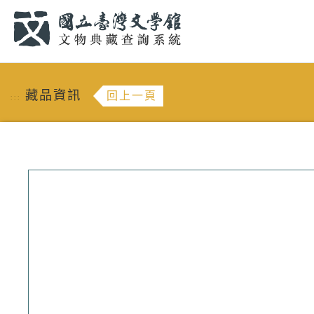
跳到主要內容
:::
藏品資訊
回上一頁
:::