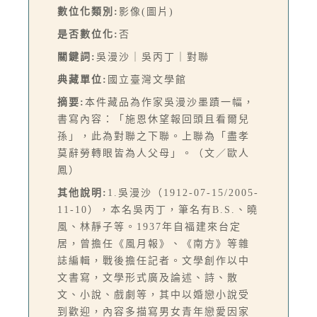
數位化類別:
影像(圖片)
是否數位化:
否
關鍵詞:
吳漫沙｜吳丙丁｜對聯
典藏單位:
國立臺灣文學館
摘要:
本件藏品為作家吳漫沙墨蹟一幅，
書寫內容：「施恩休望報回頭且看爾兒
孫」，此為對聯之下聯。上聯為「盡孝
莫辭勞轉眼皆為人父母」。（文／歐人
鳳）
其他說明:
1.吳漫沙（1912-07-15/2005-
11-10），本名吳丙丁，筆名有B.S.、曉
風、林靜子等。1937年自福建來台定
居，曾擔任《風月報》、《南方》等雜
誌編輯，戰後擔任記者。文學創作以中
文書寫，文學形式廣及論述、詩、散
文、小說、戲劇等，其中以婚戀小說受
到歡迎，內容多描寫男女青年戀愛因家