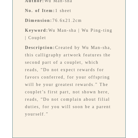
Author:
Wu Man-sha
No. of Item:
1 sheet
Dimension:
76.6x21.2cm
Keyword:
Wu Man-sha | Wu Ping-ting
| Couplet
Description:
Created by Wu Man-sha,
this calligraphy artwork features the
second part of a couplet, which
reads, “Do not expect rewards for
favors conferred, for your offspring
will be your greatest rewards.” The
couplet’s first part, not shown here,
reads, “Do not complain about filial
duties, for you will soon be a parent
yourself.”