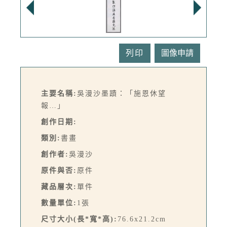
列印
主要名稱:
吳漫沙墨蹟：「施恩休望
報…」
創作日期:
類別:
書畫
創作者:
吳漫沙
原件與否:
原件
藏品層次:
單件
數量單位:
1張
尺寸大小(長*寬*高):
76.6x21.2cm