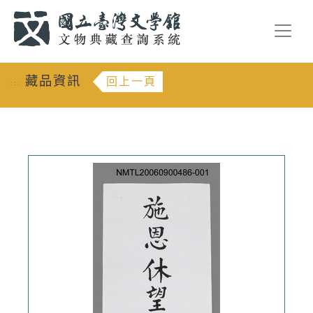
跳到主要內容
:::
藏品資訊
回上一頁
:::