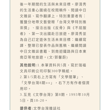
後一年期間的生活與未來目標。廖清秀
的生活重心圍繞在校閱稿件、閱讀中日
文雜誌、寫作翻譯上，特別重要者有：
獲鹽分地帶文藝營贈「台灣文學特別推
崇獎」、接洽出版《反骨》與《不屈服
者》、第一次出國赴日旅遊。廖清秀並
為自己訂定退休生活未來目標：繼續寫
譯、整理已發表作品與舊稿、繼續閱讀
中日文雜誌書籍、到南迴鐵路與日本東
南亞等地旅遊。(文/郭馨蔚)
其他說明:
1.本筆資料共5頁，寫於瑞福
文具印刷公司印製300字稿紙。
2.第1/5頁右上方寫有「文學隨筆」、
「文學台灣8期○○」，右下方有作者個資
用印。
3.互見《文學台灣》第8期，1993年10月
5日，頁18-20。
提供者:
文學台灣雜誌社