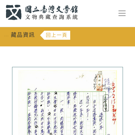
跳到主要內容
:::
藏品資訊
回上一頁
:::