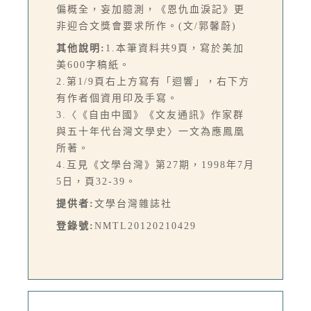
偏概全，妄加臆測，《恩仇血淚記》更
非迎合文獎會要求所作。(文/郭馨蔚)
其他說明:
1.本筆資料共9頁，寫於美加
美600字稿紙。
2.第1/9頁右上方寫有「迴響」，右下方
有作者個資用印及手寫。
3.〈《自由中國》《文友通訊》作家群
與五十年代台灣文學史〉一文為應鳳凰
所著。
4.互見《文學台灣》第27期，1998年7月
5日，頁32-39。
提供者:
文學台灣雜誌社
登錄號:
NMTL20120210429