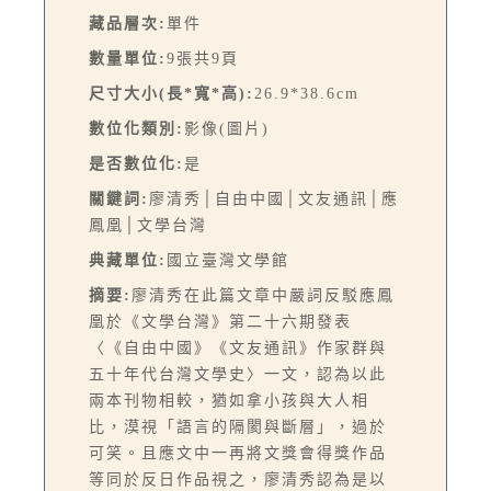
藏品層次:
單件
數量單位:
9張共9頁
尺寸大小(長*寬*高):
26.9*38.6cm
數位化類別:
影像(圖片)
是否數位化:
是
關鍵詞:
廖清秀│自由中國│文友通訊│應
鳳凰│文學台灣
典藏單位:
國立臺灣文學館
摘要:
廖清秀在此篇文章中嚴詞反駁應鳳
凰於《文學台灣》第二十六期發表
〈《自由中國》《文友通訊》作家群與
五十年代台灣文學史〉一文，認為以此
兩本刊物相較，猶如拿小孩與大人相
比，漠視「語言的隔閡與斷層」，過於
可笑。且應文中一再將文獎會得獎作品
等同於反日作品視之，廖清秀認為是以