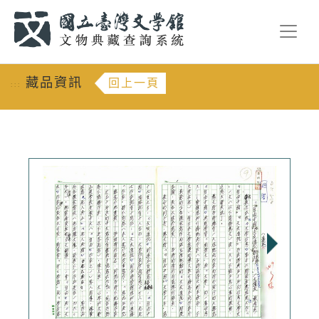
跳到主要內容
:::
藏品資訊
回上一頁
:::