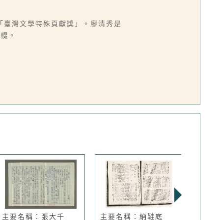
「臺灣文學特殊頁獻獎」。廖清秀是
中輟。
主要名稱：張大千
主要名稱：納鞋底
主要