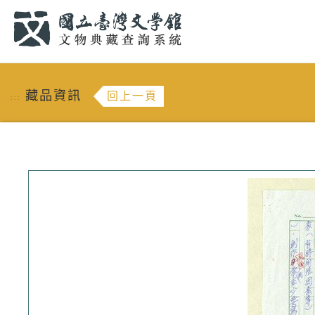
跳到主要內容
:::
藏品資訊
回上一頁
:::