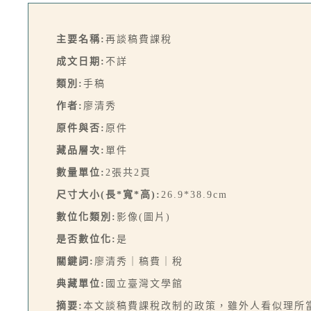
主要名稱:
再談稿費課稅
成文日期:
不詳
類別:
手稿
作者:
廖清秀
原件與否:
原件
藏品層次:
單件
數量單位:
2張共2頁
尺寸大小(長*寬*高):
26.9*38.9cm
數位化類別:
影像(圖片)
是否數位化:
是
關鍵詞:
廖清秀｜稿費｜稅
典藏單位:
國立臺灣文學館
摘要:
本文談稿費課稅改制的政策，雖外人看似理所