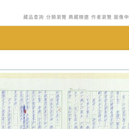
藏品查詢
分類瀏覽
典藏精選
作者瀏覽
圖像