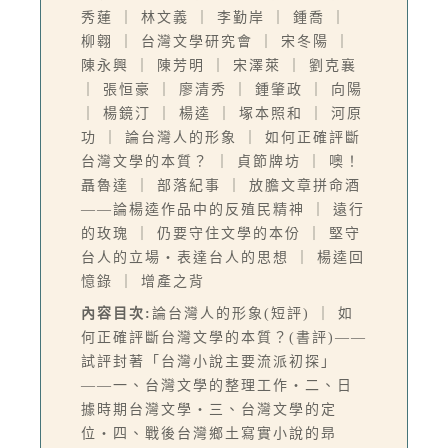
秀蓮 ｜ 林文義 ｜ 李勤岸 ｜ 鍾喬 ｜
柳翱 ｜ 台灣文學研究會 ｜ 宋冬陽 ｜
陳永興 ｜ 陳芳明 ｜ 宋澤萊 ｜ 劉克襄
｜ 張恒豪 ｜ 廖清秀 ｜ 鍾肇政 ｜ 向陽
｜ 楊鏡汀 ｜ 楊逵 ｜ 塚本照和 ｜ 河原
功 ｜ 論台灣人的形象 ｜ 如何正確評斷
台灣文學的本質？ ｜ 貞節牌坊 ｜ 噢！
聶魯達 ｜ 部落紀事 ｜ 放膽文章拼命酒
——論楊逵作品中的反殖民精神 ｜ 遠行
的玫瑰 ｜ 仍要守住文學的本份 ｜ 堅守
台人的立場‧表達台人的思想 ｜ 楊逵回
憶錄 ｜ 增產之背
內容目次:
論台灣人的形象(短評) ｜ 如
何正確評斷台灣文學的本質？(書評)——
試評封著「台灣小說主要流派初探」
——一、台灣文學的整理工作‧二、日
據時期台灣文學‧三、台灣文學的定
位‧四、戰後台灣鄉土寫實小說的昻