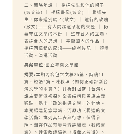
二、簡略年譜 ｜ 楊逵先生和他的帽子
(散文詩) ｜ 楊逵畫像(散文) ｜ 楊逵先
生！你來道別嗎？(散文) ｜ 遠行的玫瑰
(散文)——有人問起這朶花的來歷 ｜ 仍
要守住文學的本份 ｜ 堅守台人的立場‧
表達台人的思想 ｜ 平衡國內的作品 ｜
楊逵回憶錄的感想——編者後記 ｜ 頒獎
活動‧演講活動
典藏單位:
國立臺灣文學館
摘要:
本期內容包含文稿25篇、詩稿11
篇、短語2篇。陳秋坤〈如何正確評斷台
灣文學的本質？〉評析封祖盛《台灣小
說主要流派初探》全書結構與民族主義
觀點，點出「政治指導文學」的弊病。
本期楊逵紀念專輯，河原功〈楊逵的文
學活動〉詳列其年表與行跡，值得參
照。翻譯作品有廖清秀譯楊逵〈我的書
齋〉、鍾肇政譯楊逵〈增產之背後〉、