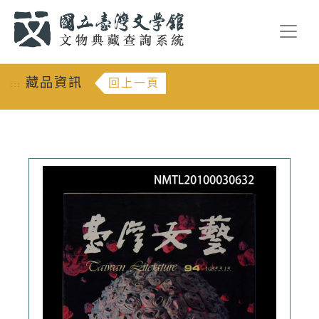
跳到主要內容
:::
藏品資訊
回上一頁
:::