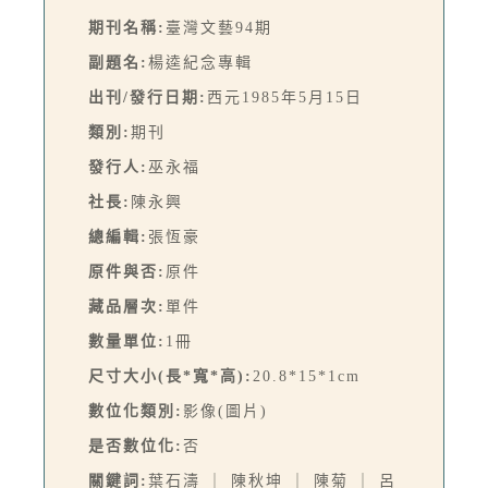
期刊名稱:
臺灣文藝94期
副題名:
楊逵紀念專輯
出刊/發行日期:
西元1985年5月15日
類別:
期刊
發行人:
巫永福
社長:
陳永興
總編輯:
張恆豪
原件與否:
原件
藏品層次:
單件
數量單位:
1冊
尺寸大小(長*寬*高):
20.8*15*1cm
數位化類別:
影像(圖片)
是否數位化:
否
關鍵詞:
葉石濤 ｜ 陳秋坤 ｜ 陳菊 ｜ 呂