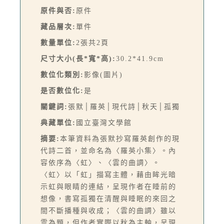
原件與否:
原件
藏品層次:
單件
數量單位:
2張共2頁
尺寸大小(長*寬*高):
30.2*41.9cm
數位化類別:
影像(圖片)
是否數位化:
是
關鍵詞:
張默│羅英│現代詩│秋天│孤獨
典藏單位:
國立臺灣文學館
摘要:
本筆資料為張默抄寫羅英創作的現
代詩二首，並命名為〈羅英小集〉。內
容依序為〈虹〉、〈雲的曲調〉。
〈虹〉以「虹」描寫主體，藉由眸光暗
示虹與眼睛的連結，呈現作者在睡前的
想像，書寫孤獨在清醒與睡眠的來回之
間不斷播種與收成；〈雲的曲調〉雖以
雲為題，但作者實際以秋為主軸，呈現