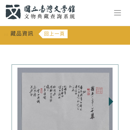
跳到主要內容
:::
藏品資訊
回上一頁
:::