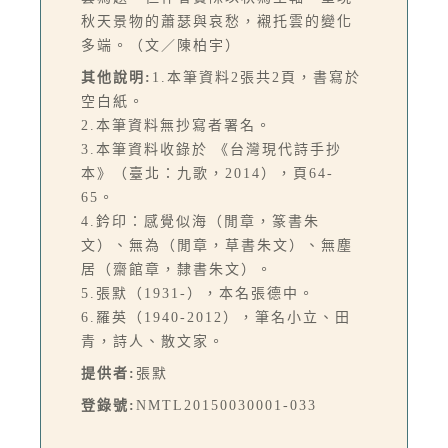
秋天景物的蕭瑟與哀愁，襯托雲的變化
多端。（文／陳柏宇）
其他說明:
1.本筆資料2張共2頁，書寫於
空白紙。
2.本筆資料無抄寫者署名。
3.本筆資料收錄於 《台灣現代詩手抄
本》（臺北：九歌，2014），頁64-
65。
4.鈐印：感覺似海（閒章，篆書朱
文）、無為（閒章，草書朱文）、無塵
居（齋館章，隸書朱文）。
5.張默（1931-），本名張德中。
6.羅英（1940-2012），筆名小立、田
青，詩人、散文家。
提供者:
張默
登錄號:
NMTL20150030001-033