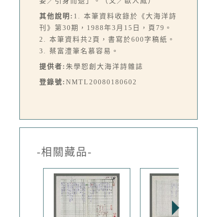
姿／引身而退」。（文／歐人鳳）
其他說明:
1. 本筆資料收錄於《大海洋詩
刊》第30期，1988年3月15日，頁79。
2. 本筆資料共2頁，書寫於600字稿紙。
3. 蔡富澧筆名慕容易。
提供者:
朱學恕創大海洋詩雜誌
登錄號:
NMTL20080180602
-相關藏品-