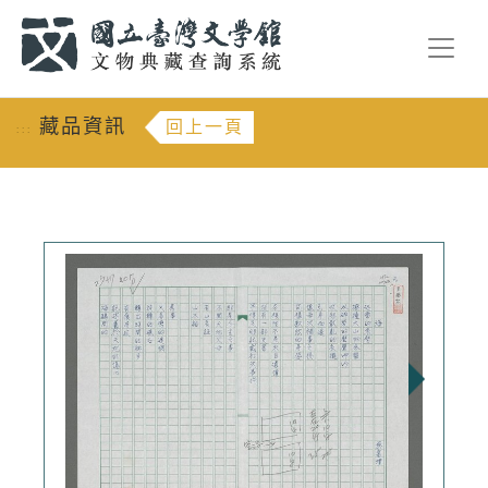
跳到主要內容
:::
藏品資訊
回上一頁
:::