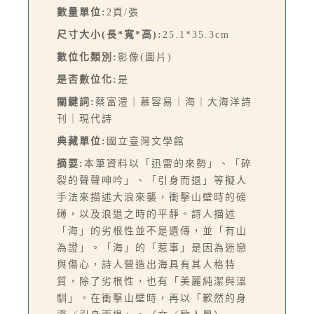
數量單位:
2頁/張
尺寸大小(長*寬*高):
25.1*35.3cm
數位化類別:
影像(圖片)
是否數位化:
是
關鍵詞:
蔡富澧｜慕容易｜海｜大海洋詩
刊｜現代詩
典藏單位:
國立臺灣文學館
摘要:
本筆資料以「迅雷的來勢」、「碎
裂的聲聲呻吟」、「引身而退」等擬人
手法來描述大浪來襲，衝擊山壁時的磅
礡，以及浪退之時的平靜。詩人描述
「海」的劣根性並不是遺傳，並「有山
為證」。「海」的「惹事」是因為迷戀
與傷心，詩人營造出海具有其人格特
質，除了劣根性，也有「美麗純潔與溫
馴」。在衝擊山壁時，再以「歉然的身