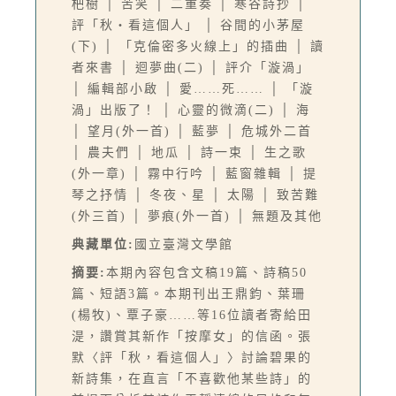
杷樹 │ 苦笑 │ 二重奏 │ 寒谷詩抄 │
評「秋‧看這個人」 │ 谷間的小茅屋
(下) │ 「克倫密多火線上」的插曲 │ 讀
者來書 │ 迴夢曲(二) │ 評介「漩渦」
│ 編輯部小啟 │ 愛……死…… │ 「漩
渦」出版了！ │ 心靈的微滴(二) │ 海
│ 望月(外一首) │ 藍夢 │ 危城外二首
│ 農夫們 │ 地瓜 │ 詩一束 │ 生之歌
(外一章) │ 霧中行吟 │ 藍窗雜輯 │ 提
琴之抒情 │ 冬夜、星 │ 太陽 │ 致苦難
(外三首) │ 夢痕(外一首) │ 無題及其他
典藏單位:
國立臺灣文學館
摘要:
本期內容包含文稿19篇、詩稿50
篇、短語3篇。本期刊出王鼎鈞、葉珊
(楊牧)、覃子豪……等16位讀者寄給田
湜，讚賞其新作「按摩女」的信函。張
默〈評「秋，看這個人」〉討論碧果的
新詩集，在直言「不喜歡他某些詩」的