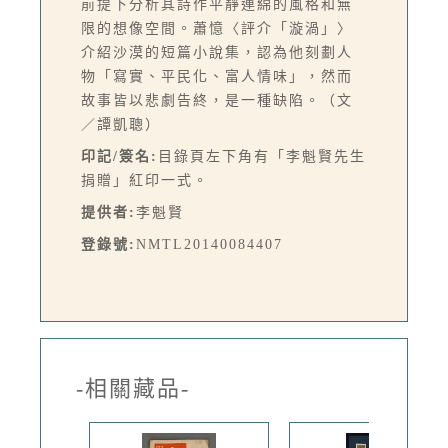
前提下分析其詩作平靜連綿的風格和無
限的想像空間。蕭憶〈評介「漩渦」〉
介紹沙漠的短篇小說集，認為他刻劃人
物「寫實、平民化、富人情味」，然而
故事皆以悲劇告終，是一種缺陷。（文
／譚凱聰）
印記/簽名:
目錄頁左下角有「李魁賢先生
捐贈」紅印一式。
提供者:
李魁賢
登錄號:
NMTL20140084407
-相關藏品-