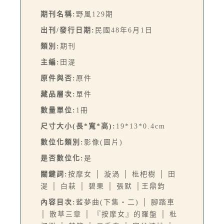
期刊名稱:
野風129期
出刊/發行日期:
民國48年6月1日
類別:
期刊
主編:
田湜
原件與否:
原件
藏品層次:
單件
數量單位:
1冊
尺寸大小(長*寬*高):
19*13*0.4cm
數位化類別:
影像(圖片)
是否數位化:
是
關鍵詞:
按摩女 │ 漩渦 │ 枇杷樹 │ 田
湜 │ 白萩 │ 碧果 │ 張默 │王鼎鈞
內容目次:
藍夢曲(下集‧二) │ 腳踏車
│ 散草三章 │ 『按摩女』的羅盤 │ 枇