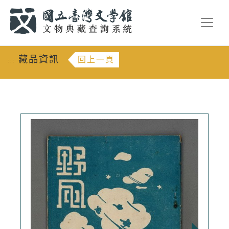
跳到主要內容
:::
藏品資訊
回上一頁
:::