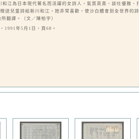
川和江為日本現代著名而活躍的女詩人，氣質高貴、談吐優雅、
身贈送兒童詩給新川和江，她非常喜歡，使沙白體會到全世界的
白所翻譯。（文／陳柏宇）
1991年5月1日，頁68。