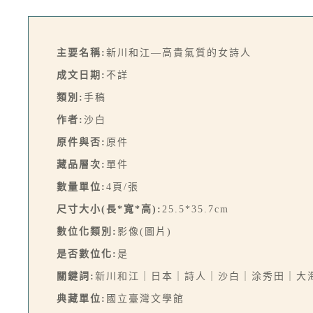
主要名稱:
新川和江—高貴氣質的女詩人
成文日期:
不詳
類別:
手稿
作者:
沙白
原件與否:
原件
藏品層次:
單件
數量單位:
4頁/張
尺寸大小(長*寬*高):
25.5*35.7cm
數位化類別:
影像(圖片)
是否數位化:
是
關鍵詞:
新川和江｜日本｜詩人｜沙白｜涂秀田｜大
典藏單位:
國立臺灣文學館