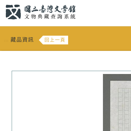
跳到主要內容
:::
藏品資訊
回上一頁
:::