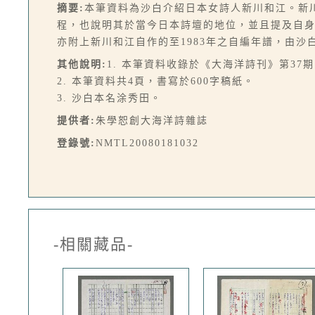
摘要:
本筆資料為沙白介紹日本女詩人新川和江。新
程，也說明其於當今日本詩壇的地位，並且提及自
亦附上新川和江自作的至1983年之自編年譜，由沙
其他說明:
1. 本筆資料收錄於《大海洋詩刊》第37期，
2. 本筆資料共4頁，書寫於600字稿紙。
3. 沙白本名涂秀田。
提供者:
朱學恕創大海洋詩雜誌
登錄號:
NMTL20080181032
-相關藏品-