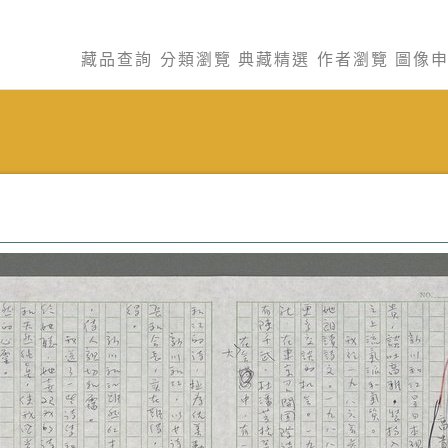
藏品查詢
分類瀏覽
典藏精選
作者瀏覽
圖像