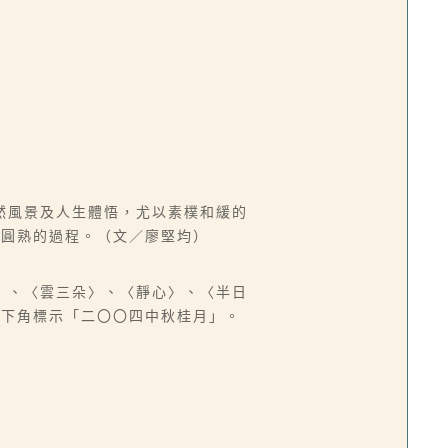
然風景及人生體悟，尤以素樸和緩的
而圓熟的過程。（文／廖堅均）
葉〉、〈雲三朵〉、〈靜心〉、〈半日
右下角標示「二〇〇四中秋桂月」。