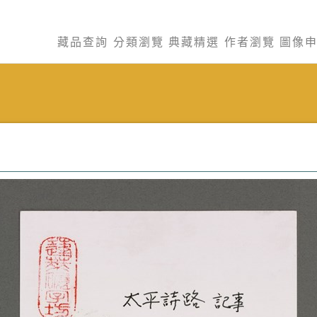
藏品查詢
分類瀏覽
典藏精選
作者瀏覽
圖像