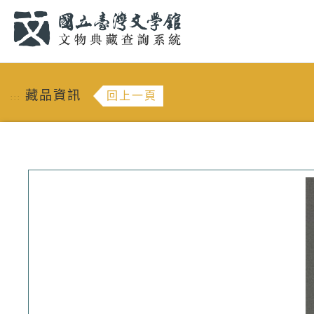
跳到主要內容
:::
藏品資訊
回上一頁
:::