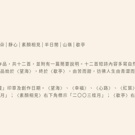
三朵│靜心│素顏相見│半日閒│山嶺│歇亭
作品，共十二首，並附有一篇簡要說明。十二首短詩內容多寫自
作品始於〈望海〉，終於〈歇亭〉，由苦而甜，彷彿人生由青澀
「李潼」印章及創作日期。〈望海〉、〈幸福〉、〈心路〉、〈紅
桂月」；〈素顏相見〉右下角標示「二〇〇三桂月」；〈歇亭〉