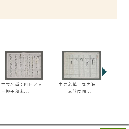
主要名稱：明日／大
主要名稱：春之海
主要
王椰子和末...
——寫於民國...
集：闊