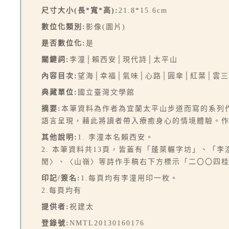
尺寸大小(長*寬*高):
21.8*15.6cm
數位化類別:
影像(圖片)
是否數位化:
是
關鍵詞:
李潼│賴西安│現代詩│太平山
內容目次:
望海│幸福│氣味│心路│圓傘│紅葉│雲
典藏單位:
國立臺灣文學館
摘要:
本筆資料為作者為宜蘭太平山步道而寫的系列
語言呈現，藉此將讀者帶入療癒身心的情境體驗。
其他說明:
1. 李潼本名賴西安。
2. 本筆資料共13頁，皆蓋有「蓬萊輾字坊」、
閒〉、〈山嶺〉等詩作手稿右下方標示「二〇〇四
印記/簽名:
1.每頁均有李潼用印一枚。
2.每頁均有
提供者:
祝建太
登錄號:
NMTL20130160176