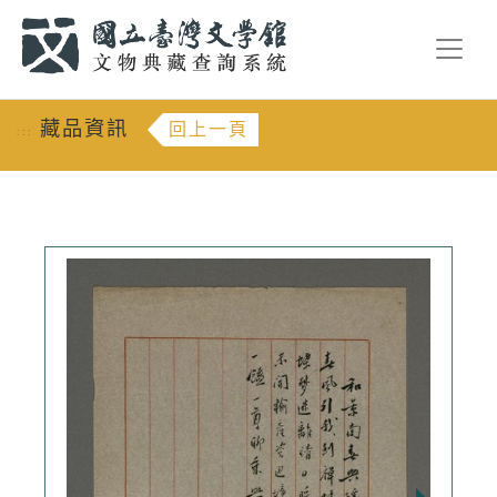
跳到主要內容
:::
藏品資訊
回上一頁
:::