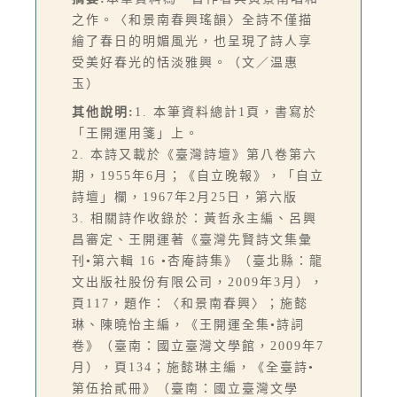
之作。〈和景南春興瑤韻〉全詩不僅描
繪了春日的明媚風光，也呈現了詩人享
受美好春光的恬淡雅興。（文／温惠
玉）
其他說明:
1. 本筆資料總計1頁，書寫於
「王開運用箋」上。
2. 本詩又載於《臺灣詩壇》第八卷第六
期，1955年6月；《自立晚報》，「自立
詩壇」欄，1967年2月25日，第六版
3. 相關詩作收錄於：黃哲永主編、呂興
昌審定、王開運著《臺灣先賢詩文集彙
刊•第六輯 16 •杏庵詩集》（臺北縣：龍
文出版社股份有限公司，2009年3月），
頁117，題作：〈和景南春興〉；施懿
琳、陳曉怡主編，《王開運全集•詩詞
卷》（臺南：國立臺灣文學館，2009年7
月），頁134；施懿琳主編，《全臺詩•
第伍拾貳冊》（臺南：國立臺灣文學