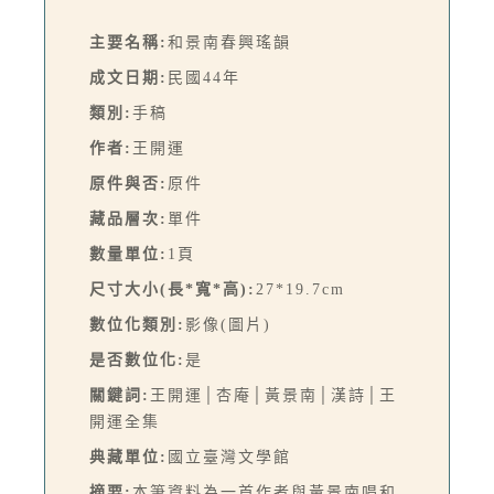
主要名稱:
和景南春興瑤韻
成文日期:
民國44年
類別:
手稿
作者:
王開運
原件與否:
原件
藏品層次:
單件
數量單位:
1頁
尺寸大小(長*寬*高):
27*19.7cm
數位化類別:
影像(圖片)
是否數位化:
是
關鍵詞:
王開運│杏庵│黃景南│漢詩│王
開運全集
典藏單位:
國立臺灣文學館
摘要:
本筆資料為一首作者與黃景南唱和