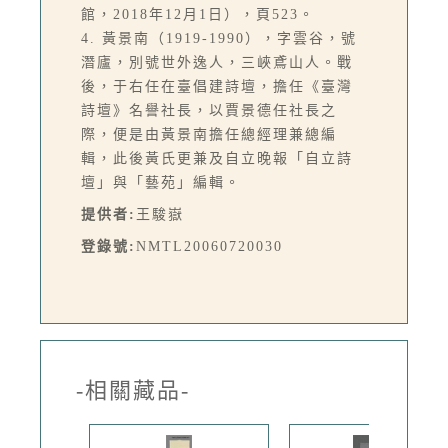
館，2018年12月1日），頁523。
4. 黃景南（1919-1990），字雲谷，號
潛廬，別號世外逸人，三峽鳶山人。戰
後，于右任在臺倡建詩壇，擔任《臺灣
詩壇》名譽社長，以賈景德任社長之
際，便是由黃景南擔任總經理兼總編
輯，此後黃氏更兼及自立晚報「自立詩
壇」與「藝苑」編輯。
提供者:
王駿嶽
登錄號:
NMTL20060720030
-相關藏品-