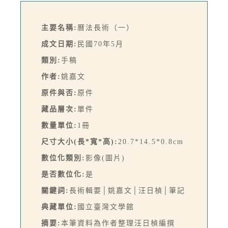
主要名稱:
曆法長術（一）
成文日期:
民國70年5月
類別:
手稿
作者:
姚嘉文
原件與否:
原件
藏品層次:
單件
數量單位:
1冊
尺寸大小(長*寬*高):
20.7*14.5*0.8cm
數位化類別:
影像(圖片)
是否數位化:
是
關鍵詞:
長術輯要│姚嘉文│汪日楨│筆記
典藏單位:
國立臺灣文學館
摘要:
本筆資料為作者整理汪日楨編撰