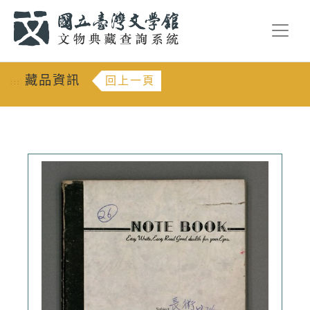
跳到主要內容
:::
藏品資訊
回上一頁
:::