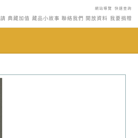
網站導覽
快速查詢
申請
典藏加值
藏品小故事
聯絡我們
開放資料
我要捐贈