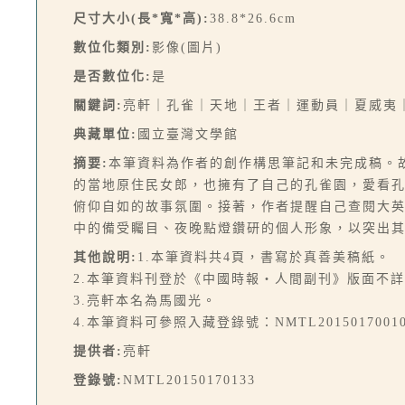
尺寸大小(長*寬*高):
38.8*26.6cm
數位化類別:
影像(圖片)
是否數位化:
是
關鍵詞:
亮軒｜孔雀｜天地｜王者｜運動員｜夏威夷
典藏單位:
國立臺灣文學館
摘要:
本筆資料為作者的創作構思筆記和未完成稿。
的當地原住民女郎，也擁有了自己的孔雀園，愛看
俯仰自如的故事氛圍。接著，作者提醒自己查閱大
中的備受矚目、夜晚點燈鑽研的個人形象，以突出其
其他說明:
1.本筆資料共4頁，書寫於真善美稿紙。
2.本筆資料刊登於《中國時報‧人間副刊》版面不詳，
3.亮軒本名為馬國光。
4.本筆資料可參照入藏登錄號：NMTL2015017001
提供者:
亮軒
登錄號:
NMTL20150170133