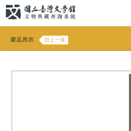
跳到主要內容
:::
藏品資訊
回上一頁
:::