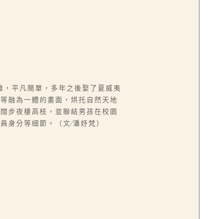
雄，平凡簡單，多年之後娶了夏威夷
然等融為一體的畫面，烘托自然天地
首闊步夜棲高枝，並聯結男孩在校園
員身分等細節。（文∕潘妤梵）