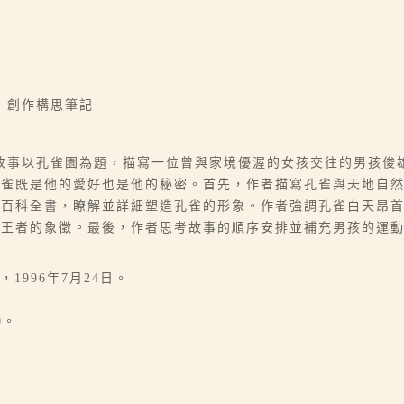
｜創作構思筆記
故事以孔雀園為題，描寫一位曾與家境優渥的女孩交往的男孩俊
孔雀既是他的愛好也是他的秘密。首先，作者描寫孔雀與天地自
英百科全書，瞭解並詳細塑造孔雀的形象。作者強調孔雀白天昂
王者的象徵。最後，作者思考故事的順序安排並補充男孩的運動
1996年7月24日。
0。