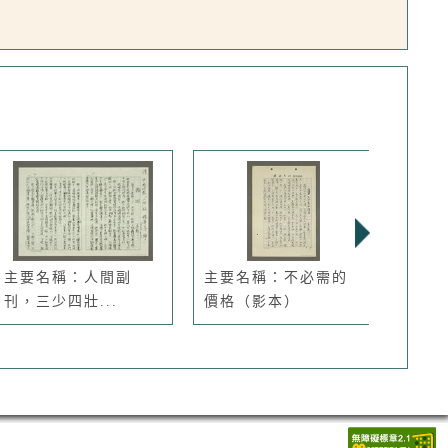
主要名稱：人間副
主要名稱：不必需的
主要
刊，三少四壯...
價格（影本）
真的