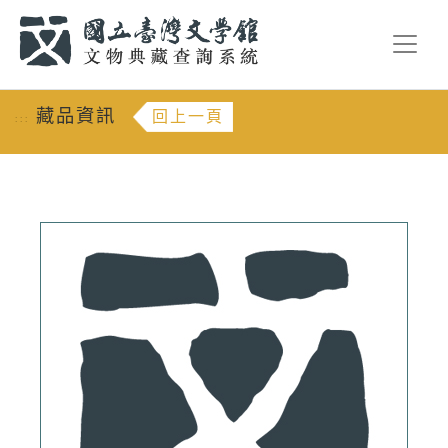
跳到主要內容
:::
藏品資訊
回上一頁
:::