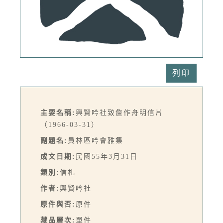
列印
主要名稱:
興賢吟社致詹作舟明信片
（1966-03-31）
副題名:
員林區吟會雅集
成文日期:
民國55年3月31日
類別:
信札
作者:
興賢吟社
原件與否:
原件
藏品層次:
單件