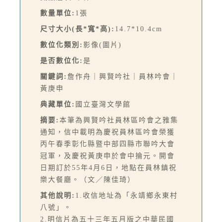
數量單位:
1張
尺寸大小(長*寬*高):
14.7*10.4cm
數位化類別:
影像(圖片)
是否數位化:
是
關鍵詞:
詹作舟｜興賢吟社｜員林吟會｜
黃庚申
典藏單位:
國立臺灣文學館
摘要:
本筆為興賢吟社員林區吟會之雅集
通知，信中載明為慶祝員林區吟會榮獲
丙午春季彰化縣暨中部四縣市聯吟大會
冠軍，及慶祝黃庚申於會中掄元。開會
日期訂於55年4月6日，地點在員林鎮祝
樂大餐廳。（文／陳佳琦）
其他說明:
1.收信地址為「永靖鄉永東村
八號」。
2.明信片為五十三年五月版之中華民國