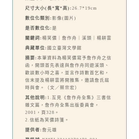
尺寸大小(長*寬*高):
26.7*19cm
數位化類別:
影像(圖片)
是否數位化:
是
關鍵詞:
楊笑儂｜詹作舟｜溪頭｜楊耕雲
典藏單位:
國立臺灣文學館
摘要:
本筆資料為楊笑儂寫予詹作舟之信
函，開頭首先表達與詹作舟同遊溪頭、
歡談數小時之喜，並言作詩數首乞和，
信末提及楊耕雲將開雅集，邀請詹氏屆
時與會。（文／蔡宗宏）
其他說明:
1.互見《詹作舟全集》三書信
雜文篇，詹作舟全集出版委員會，
2001，頁328。
2.信紙為笑儂詩箋。
提供者:
詹元雄