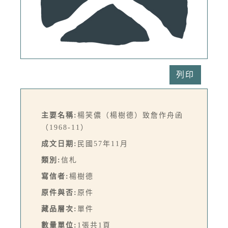
列印
主要名稱:
楊笑儂（楊樹德）致詹作舟函
（1968-11）
成文日期:
民國57年11月
類別:
信札
寫信者:
楊樹德
原件與否:
原件
藏品層次:
單件
數量單位:
1張共1頁