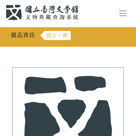
跳到主要內容
:::
藏品資訊
回上一頁
:::